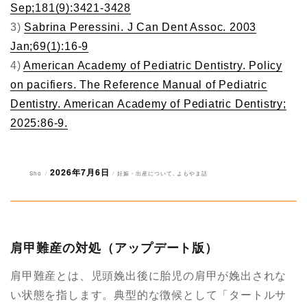
Sep;181(9):3421-3428
3)
Sabrina Peressini. J Can Dent Assoc. 2003
Jan;69(1):16-9
4)
American Academy of Pediatric Dentistry. Policy
on pacifiers. The Reference Manual of Pediatric
Dentistry. American Academy of Pediatric Dentistry;
2025:86-9.
2026年7月6日
投
投
カ
Sho
妊娠・出産について
,
よもやま話
稿
稿
テ
者
日:
ゴ
リ
ー
肩甲難産の対処（アップデート版）
肩甲難産とは、児頭娩出後に胎児の肩甲が娩出されな
い状態を指します。典型的な徴候として「タートルサ