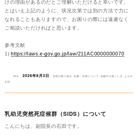
けの理由があるのだとご理解いただけると幸いです。
とはいえ上記のように、状況次第では別の方法で力に
なれることもありますので、お困りの際には遠慮なく
ご相談いただければと思います。
参考文献
1)
https://laws.e-gov.go.jp/law/211AC0000000070
2026年8月3日
投
投
カ
Sho
当院の取り組み
,
妊娠・出産について
,
妊娠中の過ごし方
,
よもや
稿
稿
テ
ま話
者
日:
ゴ
リ
ー
乳幼児突然死症候群（SIDS）について
こんにちは、副院長の石田です。