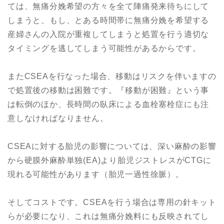
ては、無痛分娩希望の方々を全て陣痛発来待ちにして
しまうと、もし、とある時間帯に無痛分娩を希望する
産婦さんの入院が重複してしまうと処置を行う適切な
タイミングを逃してしまう可能性があるからです。
またCSEAを行なった場合、移動はリスクを伴いますの
で処置後の移動は困難です。『移動が困難』という事
は転倒のほか、長時間の臥床による血栓塞栓症にも注
意しなければなりません。
CSEAに対する胎児の影響については、深い麻酔の影響
から硬膜外麻酔単独(EA)より胎児ジストレスがCTGに
現れる可能性があります（胎児一過性徐脈）。
そしてコストです。CSEAを行う場合は専用の針キット
らが必要になり、これは無痛分娩料にも反映されてし