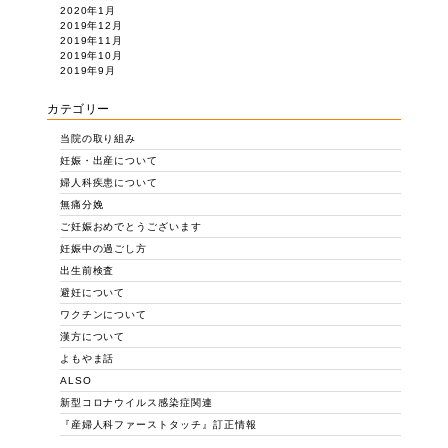
2020年1月
2019年12月
2019年11月
2019年10月
2019年9月
カテゴリー
当院の取り組み
妊娠・出産について
婦人科疾患について
無痛分娩
ご妊娠おめでとうございます
妊娠中の過ごし方
出生前検査
避妊について
ワクチンについて
漢方について
よもやま話
ALSO
新型コロナウイルス感染症関連
『産婦人科ファーストタッチ』訂正情報