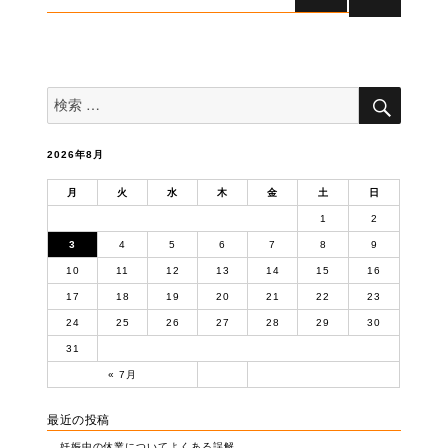
稿
次のペー
ナ
ジ
ビ
ゲ
検
検
索
ー
索
対
シ
象:
ョ
2026年8月
ン
月
火
水
木
金
土
日
1
2
3
4
5
6
7
8
9
10
11
12
13
14
15
16
17
18
19
20
21
22
23
24
25
26
27
28
29
30
31
« 7月
最近の投稿
妊娠中の休業についてよくある誤解