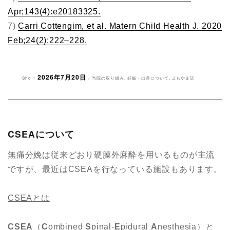
Apr;143(4):e20183325.
7)
Carri Cottengim, et al. Matern Child Health J. 2020
Feb;24(2):222–228.
2026年7月20日
投
投
カ
Sho
当院の取り組み
,
妊娠・出産について
,
よもやま話
稿
稿
テ
者
日:
ゴ
リ
ー
CSEAについて
無痛分娩は従来どおり硬膜外麻酔を用いるものが主流
ですが、最近はCSEAを行なっている施設もあります。
CSEA
とは
CSEA
（
C
ombined
S
pinal-
E
pidural
A
nesthesia）と