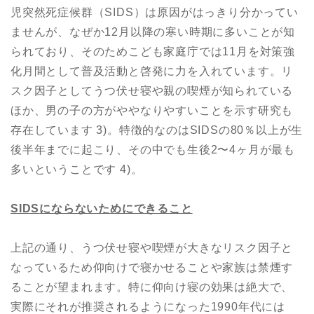
児突然死症候群（SIDS）は原因がはっきり分かってい
ませんが、なぜか12月以降の寒い時期に多いことが知
られており、そのためこども家庭庁では11月を対策強
化月間として普及活動と啓発に力を入れています。リ
スク因子としてうつ伏せ寝や親の喫煙が知られている
ほか、男の子の方がややなりやすいことを示す研究も
存在しています 3)。特徴的なのはSIDSの80％以上が生
後半年までに起こり、その中でも生後2〜4ヶ月が最も
多いということです 4)。
SIDS
にならないためにできること
上記の通り、うつ伏せ寝や喫煙が大きなリスク因子と
なっているため仰向けで寝かせることや家族は禁煙す
ることが望まれます。特に仰向け寝の効果は絶大で、
実際にそれが推奨されるようになった1990年代には