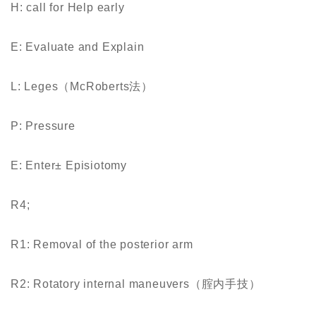
H: call for Help early
E: Evaluate and Explain
L: Leges（McRoberts法）
P: Pressure
E: Enter± Episiotomy
R4;
R1: Removal of the posterior arm
R2: Rotatory internal maneuvers（腟内手技）