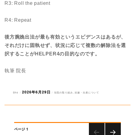
R3: Roll the patient
R4: Repeat
後方腕娩出法が最も有効というエビデンスはあるが、
それだけに固執せず、状況に応じて複数の解除法を選
択することがHELPER4の目的なのです。
執筆 院長
2026年6月29日
投
投
カ
Sho
当院の取り組み
,
妊娠・出産について
稿
稿
テ
者
日:
ゴ
リ
ー
投
ページ
1