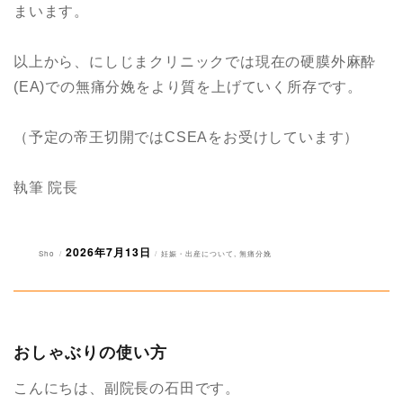
まいます。
以上から、にしじまクリニックでは現在の硬膜外麻酔
(EA)での無痛分娩をより質を上げていく所存です。
（予定の帝王切開ではCSEAをお受けしています）
執筆 院長
2026年7月13日
投
投
カ
Sho
妊娠・出産について
,
無痛分娩
稿
稿
テ
者
日:
ゴ
リ
ー
おしゃぶりの使い方
こんにちは、副院長の石田です。