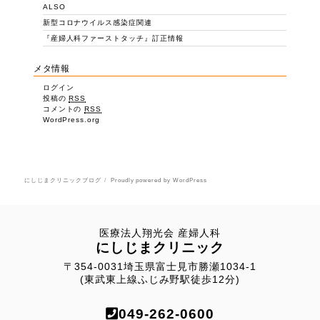
ALSO
新型コロナウイルス感染症関連
『産婦人科ファーストタッチ』訂正情報
メタ情報
ログイン
投稿の
RSS
コメントの
RSS
WordPress.org
にしじまクリニックブログ
Proudly powered by WordPress
医療法人翔光会 産婦人科
にしじまクリニック
〒354-0031埼玉県富士見市勝瀬1034-1
(東武東上線ふじみ野駅徒歩12分)
049-262-0600