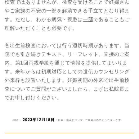
検査ではありませんが、検査を受けることで妊婦さん
やご家族の不安の一部を解消できる手立てとなり得ま
す。ただし、わかる病気・疾患は
一部
であることもご
理解いただくことも必要です。
各出生前検査においては行う適切時期があります。当
院でも引き続きテキスト、リーフレット、直接のご案
内、第1回両親学級を通じて情報を提供してまいりま
す。来年からは初期対応としての遺伝カウンセリング
外来枠も設置いたします。妊娠初期の外来で出生前検
査についてご質問がございましたら、まずは私院長ま
でお申し付けください。
2023年12月18日
投
投
カ
Sho
妊娠・出産について
,
ご妊娠おめでとうございます
稿
稿
テ
者
日:
ゴ
リ
ー