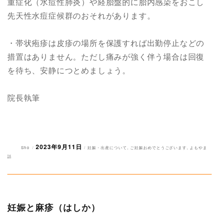
重症化（水痘性肺炎）や経胎盤的に胎内感染をおこし
先天性水痘症候群のおそれがあります。
・帯状疱疹は皮疹の場所を保護すれば出勤停止などの
措置はありません。ただし痛みが強く伴う場合は回復
を待ち、安静につとめましょう。
院長執筆
2023年9月11日
投
投
カ
Sho
妊娠・出産について
,
ご妊娠おめでとうございます
,
よもやま
稿
稿
テ
話
者
日:
ゴ
リ
ー
妊娠と麻疹（はしか）