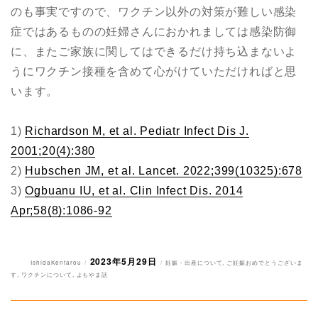
のも事実ですので、ワクチン以外の対策が難しい感染
症ではあるものの妊婦さんにおかれましては感染防御
に、またご家族に関してはできるだけ持ち込まないよ
うにワクチン接種を含めて心がけていただければと思
います。
1)
Richardson M, et al. Pediatr Infect Dis J.
2001;20(4):380
2)
Hubschen JM, et al. Lancet. 2022;399(10325):678
3)
Ogbuanu IU, et al. Clin Infect Dis. 2014
Apr;58(8):1086-92
2023年5月29日
投
投
カ
IshidaKentarou
妊娠・出産について
,
ご妊娠おめでとうございま
稿
稿
テ
す
,
ワクチンについて
,
よもやま話
者
日:
ゴ
リ
ー