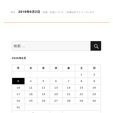
2019年9月2日
投
投
カ
Sho
妊娠・出産について
,
ご妊娠おめでとうございます
稿
稿
テ
者
日:
ゴ
リ
ー
検
検
索
索
対
象:
2026年8月
月
火
水
木
金
土
日
1
2
3
4
5
6
7
8
9
10
11
12
13
14
15
16
17
18
19
20
21
22
23
24
25
26
27
28
29
30
31