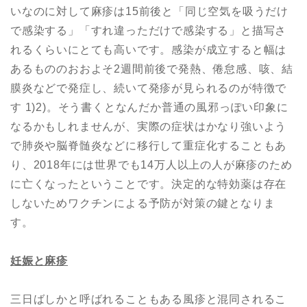
いなのに対して麻疹は15前後と「同じ空気を吸うだけ
で感染する」「すれ違っただけで感染する」と描写さ
れるくらいにとても高いです。感染が成立すると幅は
あるもののおおよそ2週間前後で発熱、倦怠感、咳、結
膜炎などで発症し、続いて発疹が見られるのが特徴で
す 1)2)。そう書くとなんだか普通の風邪っぽい印象に
なるかもしれませんが、実際の症状はかなり強いよう
で肺炎や脳脊髄炎などに移行して重症化することもあ
り、2018年には世界でも14万人以上の人が麻疹のため
に亡くなったということです。決定的な特効薬は存在
しないためワクチンによる予防が対策の鍵となりま
す。
妊娠と麻疹
三日ばしかと呼ばれることもある風疹と混同されるこ