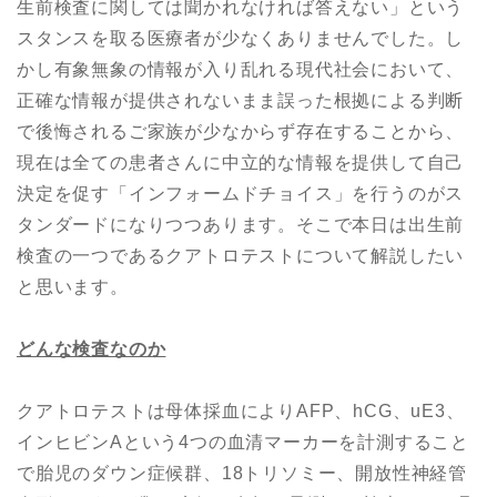
生前検査に関しては聞かれなければ答えない」という
スタンスを取る医療者が少なくありませんでした。し
かし有象無象の情報が入り乱れる現代社会において、
正確な情報が提供されないまま誤った根拠による判断
で後悔されるご家族が少なからず存在することから、
現在は全ての患者さんに中立的な情報を提供して自己
決定を促す「インフォームドチョイス」を行うのがス
タンダードになりつつあります。そこで本日は出生前
検査の一つであるクアトロテストについて解説したい
と思います。
どんな検査なのか
クアトロテストは母体採血によりAFP、hCG、uE3、
インヒビンAという4つの血清マーカーを計測すること
で胎児のダウン症候群、18トリソミー、開放性神経管