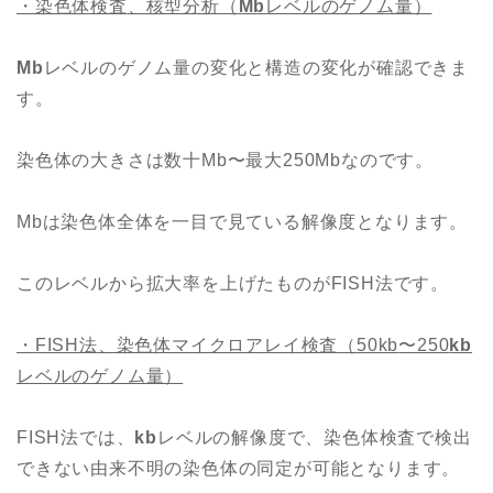
・染色体検査
、核型分析
（
Mb
レベルのゲノム量）
Mb
レベルのゲノム量の変化と構造の変化が確認できま
す。
染色体の大きさは数十Mb〜最大250Mbなのです。
Mbは染色体全体を一目で見ている解像度となります。
このレベルから拡大率を上げたものがFISH法です。
・
FISH
法
、染色体マイクロアレイ検査
（
50kb
〜
250
kb
レベルのゲノム量）
FISH法では、
kb
レベルの解像度で、染色体検査で検出
できない由来不明の染色体の同定が可能となります。