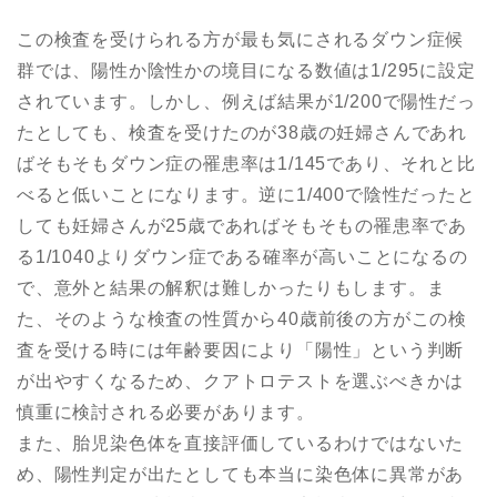
この検査を受けられる方が最も気にされるダウン症候
群では、陽性か陰性かの境目になる数値は1/295に設定
されています。しかし、例えば結果が1/200で陽性だっ
たとしても、検査を受けたのが38歳の妊婦さんであれ
ばそもそもダウン症の罹患率は1/145であり、それと比
べると低いことになります。逆に1/400で陰性だったと
しても妊婦さんが25歳であればそもそもの罹患率であ
る1/1040よりダウン症である確率が高いことになるの
で、意外と結果の解釈は難しかったりもします。ま
た、そのような検査の性質から40歳前後の方がこの検
査を受ける時には年齢要因により「陽性」という判断
が出やすくなるため、クアトロテストを選ぶべきかは
慎重に検討される必要があります。
また、胎児染色体を直接評価しているわけではないた
め、陽性判定が出たとしても本当に染色体に異常があ