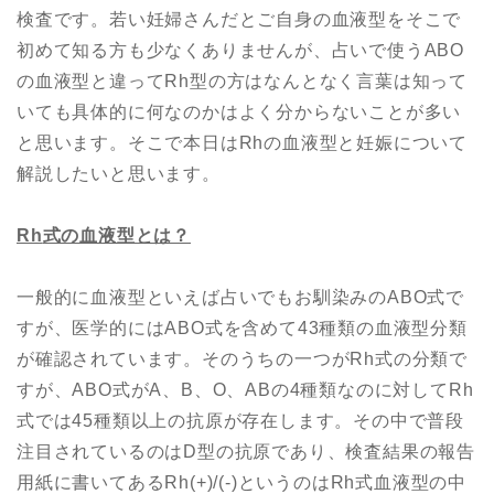
検査です。若い妊婦さんだとご自身の血液型をそこで
初めて知る方も少なくありませんが、占いで使うABO
の血液型と違ってRh型の方はなんとなく言葉は知って
いても具体的に何なのかはよく分からないことが多い
と思います。そこで本日はRhの血液型と妊娠について
解説したいと思います。
Rh
式の血液型とは？
一般的に血液型といえば占いでもお馴染みのABO式で
すが、医学的にはABO式を含めて43種類の血液型分類
が確認されています。そのうちの一つがRh式の分類で
すが、ABO式がA、B、O、ABの4種類なのに対してRh
式では45種類以上の抗原が存在します。その中で普段
注目されているのはD型の抗原であり、検査結果の報告
用紙に書いてあるRh(+)/(-)というのはRh式血液型の中