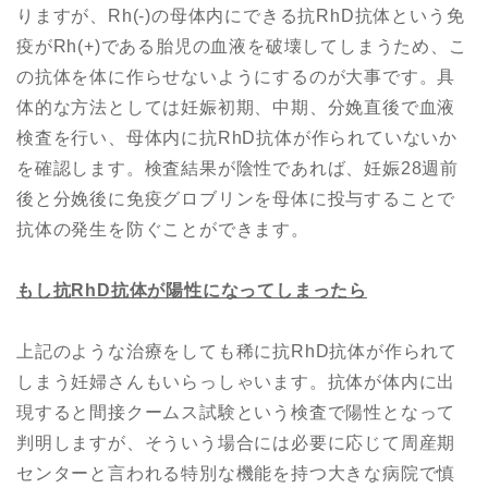
りますが、Rh(-)の母体内にできる抗RhD抗体という免
疫がRh(+)である胎児の血液を破壊してしまうため、こ
の抗体を体に作らせないようにするのが大事です。具
体的な方法としては妊娠初期、中期、分娩直後で血液
検査を行い、母体内に抗RhD抗体が作られていないか
を確認します。検査結果が陰性であれば、妊娠28週前
後と分娩後に免疫グロブリンを母体に投与することで
抗体の発生を防ぐことができます。
もし抗
RhD
抗体が陽性になってしまったら
上記のような治療をしても稀に抗RhD抗体が作られて
しまう妊婦さんもいらっしゃいます。抗体が体内に出
現すると間接クームス試験という検査で陽性となって
判明しますが、そういう場合には必要に応じて周産期
センターと言われる特別な機能を持つ大きな病院で慎