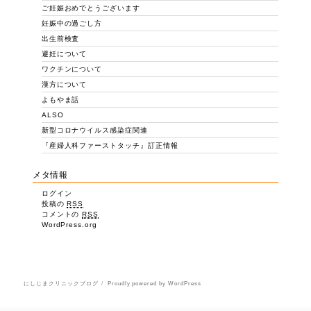
ご妊娠おめでとうございます
妊娠中の過ごし方
出生前検査
避妊について
ワクチンについて
漢方について
よもやま話
ALSO
新型コロナウイルス感染症関連
『産婦人科ファーストタッチ』訂正情報
メタ情報
ログイン
投稿の
RSS
コメントの
RSS
WordPress.org
にしじまクリニックブログ
Proudly powered by WordPress