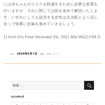
には赤ちゃんのリスクを軽減するために必要な処置を
行いますが、それに関しては回を改めて解説いたしま
す。いずれにしても該当する女性は主治医とよく話し
合って慎重に妊娠を進めていきましょう。
1) Arch Dis Fetal Neonatal Ed. 2011 Mar;96(2):F84-5
2024年4月1日
投
投
カ
Sho
妊娠・出産について
稿
稿
テ
者
日:
ゴ
リ
ー
検
検
索
索
対
象:
2024年4月