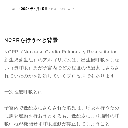
2024年4月15日
投
投
カ
Sho
妊娠・出産について
稿
稿
テ
者
日:
ゴ
リ
ー
NCPRを行うべき背景
NCPR（Neonatal Cardio Pulmonary Resuscitation：
新生児蘇生法）のアルゴリズムは、出生後呼吸をしな
い（無呼吸）児が子宮内でどの程度の低酸素にさらさ
れていたのかを診断していくプロセスでもあります。
一次性無呼吸とは
子宮内で低酸素にさらされた胎児は、呼吸を行うため
に胸郭運動を行おうとするも、低酸素により脳幹の呼
吸中枢が機能せず呼吸運動が停止してしまうこと