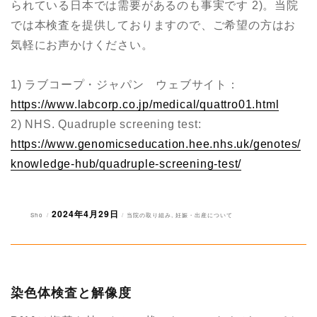
られている日本では需要があるのも事実です 2)。当院
では本検査を提供しておりますので、ご希望の方はお
気軽にお声かけください。
1) ラブコープ・ジャパン ウェブサイト：
https://www.labcorp.co.jp/medical/quattro01.html
2) NHS. Quadruple screening test:
https://www.genomicseducation.hee.nhs.uk/genotes/
knowledge-hub/quadruple-screening-test/
2024年4月29日
投
投
カ
Sho
当院の取り組み
,
妊娠・出産について
稿
稿
テ
者
日:
ゴ
リ
ー
染色体検査と解像度