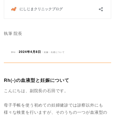
執筆 院長
2024年4月8日
投
投
カ
Sho
妊娠・出産について
稿
稿
テ
者
日:
ゴ
リ
ー
Rh(-)の血液型と妊娠について
こんにちは、副院長の石田です。
母子手帳を使う初めての妊婦健診では診察以外にも
様々な検査を行いますが、そのうちの一つが血液型の