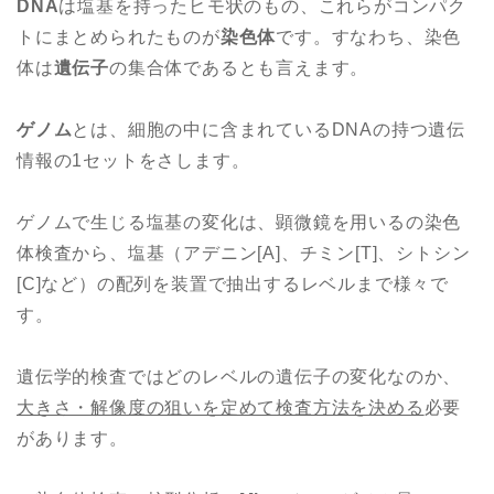
DNA
は塩基を持ったヒモ状のもの、これらがコンパク
トにまとめられたものが
染色体
です。すなわち、染色
体は
遺伝子
の集合体であるとも言えます。
ゲノム
とは、細胞の中に含まれているDNAの持つ遺伝
情報の1セットをさします。
ゲノムで生じる塩基の変化は、顕微鏡を用いるの染色
体検査から、塩基（アデニン[A]、チミン[T]、シトシン
[C]など）の配列を装置で抽出するレベルまで様々で
す。
遺伝学的検査ではどのレベルの遺伝子の変化なのか、
大きさ・解像度の狙いを定めて検査方法を決める
必要
があります。