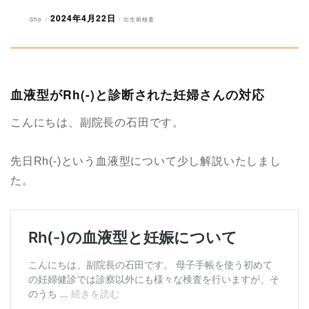
2024年4月22日
投
投
カ
Sho
出生前検査
稿
稿
テ
者
日:
ゴ
リ
ー
血液型がRh(-)と診断された妊婦さんの対応
こんにちは、副院長の石田です。
先日Rh(-)という血液型について少し解説いたしまし
た。