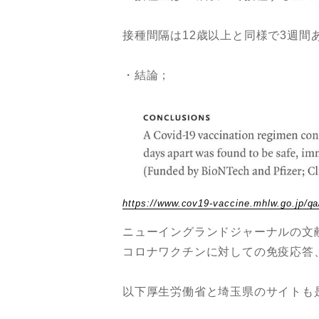
接種間隔は12歳以上と同様で3週間
・結論；
https://www.cov19-vaccine.mhlw.go.jp/qa/
ニューイングランドジャーナルの文
コロナワクチンに対しての免疫応答
以下厚生労働省と埼玉県のサイトも