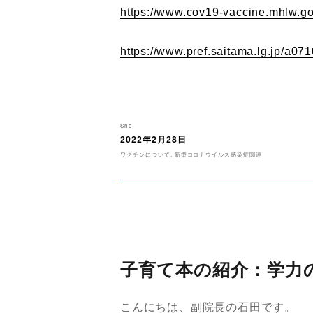
https://www.cov19-vaccine.mhlw.go.
https://www.pref.saitama.lg.jp/a071
投
Sho
稿
2022年2月28日
投
者
稿
カ
ワクチンについて
,
新型コロナウイルス感染症関連
日:
テ
ゴ
リ
ー
子育て本の紹介：学力
こんにちは、副院長の石田です。