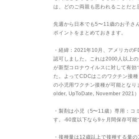
は、どのご両親も思われることだと
先週から日本でも5〜11歳のお子
ポイントをまとめておきます。
・経緯：2021年10月、アメリカの
認可しました。これは2000人以上
が新型コロナウイルスに対して有効
た。よってCDCはこのワクチン接種を『
の小児用ワクチン接種が可能となりました（COVID
older, UpToDate, November 202
・製剤は小児（5〜11歳）専用：コ
す。-60度以下なら9ヶ月間保存可能
・接種量は12歳以上で接種する量の1/3