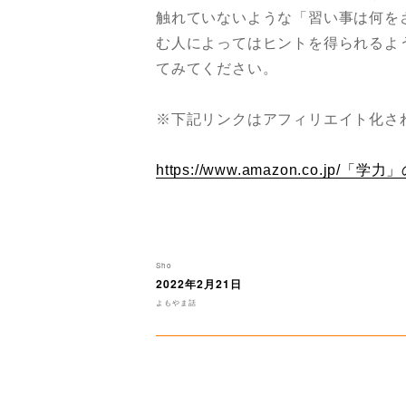
触れていないような「習い事は何を
む人によってはヒントを得られるよ
てみてください。
※下記リンクはアフィリエイト化さ
https://www.amazon.co.jp/「学
投
Sho
稿
2022年2月21日
投
者
稿
カ
よもやま話
日:
テ
ゴ
リ
ー