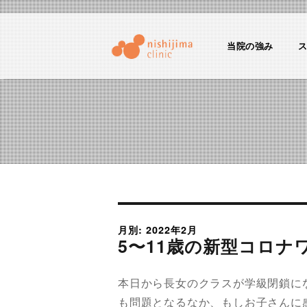
当院の強み
にしじまクリニックブログ
産婦人科医のちょっとためになる話
月別: 2022年2月
5〜11歳の新型コロナ
本日から長女のクラスが学級閉鎖に
も問題となるなか、もしお子さんに