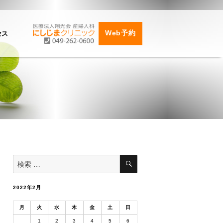
セス
Web予約
検
検
索
索
対
象:
2022年2月
月
火
水
木
金
土
日
1
2
3
4
5
6