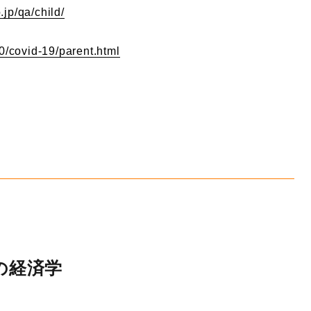
jp/qa/child/
0/covid-19/parent.html
の経済学