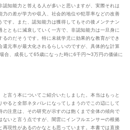
非認知能力と答える人が多いと思いますが、実際それは
能力の差が学力や収入、社会的地位や犯罪率などの改善
うです。また、認知能力は獲得してもその後メンテナン
過とともに減衰していく一方で、非認知能力は一旦身に
するのだそうです。特に未就学児に効果的な教育ができ
会還元率が最大化されるらしいのですが、具体的な計算
た場合、成長して65歳になった時に6千円〜3万円の価値に
」と言う本についてご紹介いたしました。本当はもっと
りやると全部ネタバレになってしまうのでこの辺にして
時の注意は、その研究が示すのは飽くまで全体の傾向で
はないと言う点ですが、闇雲にインフルエンサーの根拠
と再現性があるのかなとも思っています。本書では直接