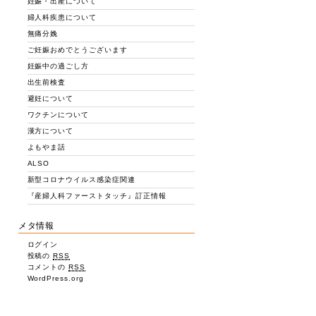
妊娠・出産について
婦人科疾患について
無痛分娩
ご妊娠おめでとうございます
妊娠中の過ごし方
出生前検査
避妊について
ワクチンについて
漢方について
よもやま話
ALSO
新型コロナウイルス感染症関連
『産婦人科ファーストタッチ』訂正情報
メタ情報
ログイン
投稿の
RSS
コメントの
RSS
WordPress.org