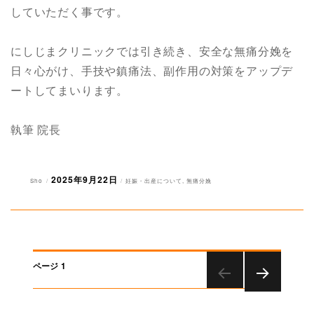
していただく事です。
にしじまクリニックでは引き続き、安全な無痛分娩を
日々心がけ、手技や鎮痛法、副作用の対策をアップデ
ートしてまいります。
執筆 院長
2025年9月22日
投
投
カ
Sho
妊娠・出産について
,
無痛分娩
稿
稿
テ
者
日:
ゴ
リ
ー
投
ページ
1
稿
次のペー
ナ
ジ