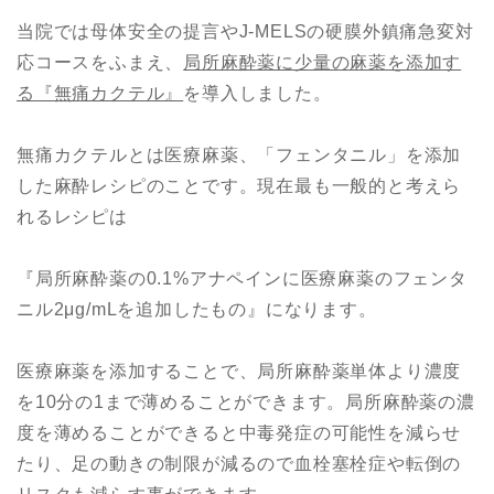
当院では母体安全の提言やJ-MELSの硬膜外鎮痛急変対
応コースをふまえ、
局所麻酔薬に少量の麻薬を添加す
る『無痛カクテル』
を導入しました。
無痛カクテルとは医療麻薬、「フェンタニル」を添加
した麻酔レシピのことです。現在最も一般的と考えら
れるレシピは
『局所麻酔薬の0.1%アナペインに医療麻薬のフェンタ
ニル2μg/mLを追加したもの』になります。
医療麻薬を添加することで、局所麻酔薬単体より濃度
を10分の1まで薄めることができます。局所麻酔薬の濃
度を薄めることができると中毒発症の可能性を減らせ
たり、足の動きの制限が減るので血栓塞栓症や転倒の