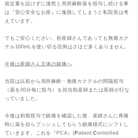
規定量を設けずに漫然と局所麻酔薬を投与し続ける事
は『安心安全なお産』に逸脱してしまうと私院長は考
えています。
でもご安心ください。初産婦さんであっても無痛カク
テル100mLを使い切る症例はさほど多くありません。
今後は産婦さん主体の鎮痛へ
当院は以前から局所麻酔・無痛カクテルの間隔投与
（薬を30分毎に投与）を担当助産師または医師が行な
っていました。
今後は初期投与で鎮痛を確認した後、産婦さんに疼痛
時に薬を自らプッシュしてもらう鎮痛様式にシフトし
ていきます。これを『PCA』(
P
atient
C
ontrolled