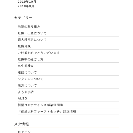
2019年10月
2019年9月
カテゴリー
当院の取り組み
妊娠・出産について
婦人科疾患について
無痛分娩
ご妊娠おめでとうございます
妊娠中の過ごし方
出生前検査
避妊について
ワクチンについて
漢方について
よもやま話
ALSO
新型コロナウイルス感染症関連
『産婦人科ファーストタッチ』訂正情報
メタ情報
ログイン