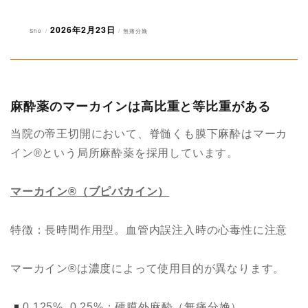
2026年2月23日
投
投
カ
Sho
無痛分娩
稿
稿
テ
者
日:
ゴ
リ
ー
麻酔薬のマーカインは高比重と等比重がある
当院の帝王切開において、脊髄くも膜下麻酔はマーカ
イン®︎という局所麻酔薬を採用しています。
マーカイン
®︎
（ブピバカイン）
特徴：長時間作用型。血管内誤注入時の心毒性に注意
マーカイン®︎は濃度によって使用目的が異なります。
0.125%, 0.25%：硬膜外麻酔（無痛分娩）