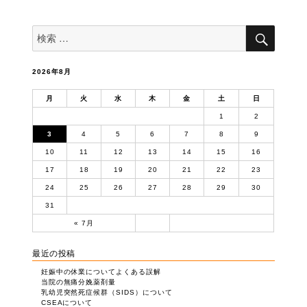
ビ
ゲ
検
検
索
ー
索
対
シ
象:
ョ
2026年8月
ン
月
火
水
木
金
土
日
1
2
3
4
5
6
7
8
9
10
11
12
13
14
15
16
17
18
19
20
21
22
23
24
25
26
27
28
29
30
31
« 7月
最近の投稿
妊娠中の休業についてよくある誤解
当院の無痛分娩薬剤量
乳幼児突然死症候群（SIDS）について
CSEAについて