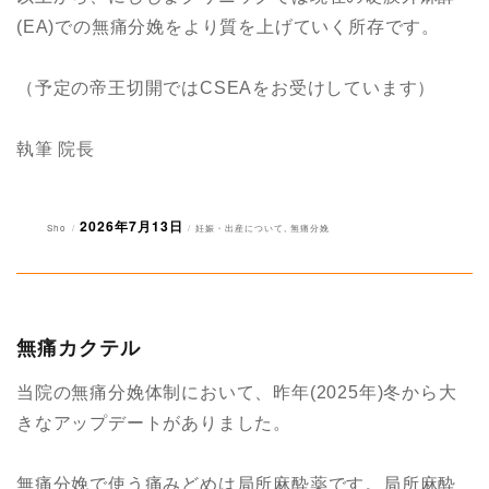
(EA)での無痛分娩をより質を上げていく所存です。
（予定の帝王切開ではCSEAをお受けしています）
執筆 院長
2026年7月13日
投
投
カ
Sho
妊娠・出産について
,
無痛分娩
稿
稿
テ
者
日:
ゴ
リ
ー
無痛カクテル
当院の無痛分娩体制において、昨年(2025年)冬から大
きなアップデートがありました。
無痛分娩で使う痛みどめは局所麻酔薬です。局所麻酔