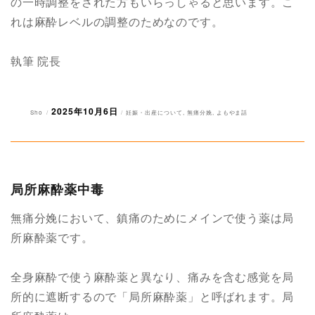
の一時調整をされた方もいらっしゃると思います。こ
れは麻酔レベルの調整のためなのです。
執筆 院長
2025年10月6日
投
投
カ
Sho
妊娠・出産について
,
無痛分娩
,
よもやま話
稿
稿
テ
者
日:
ゴ
リ
ー
局所麻酔薬中毒
無痛分娩において、鎮痛のためにメインで使う薬は局
所麻酔薬です。
全身麻酔で使う麻酔薬と異なり、痛みを含む感覚を局
所的に遮断するので「局所麻酔薬」と呼ばれます。局