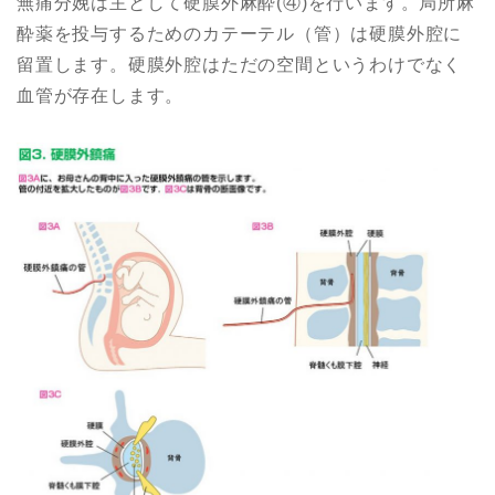
無痛分娩は主として硬膜外麻酔(④)を行います。局所麻
酔薬を投与するためのカテーテル（管）は硬膜外腔に
留置します。硬膜外腔はただの空間というわけでなく
血管が存在します。