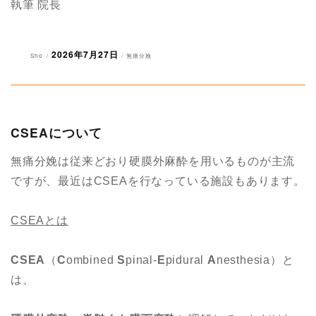
執筆 院長
2026年7月27日
投
投
カ
Sho
無痛分娩
稿
稿
テ
者
日:
ゴ
リ
ー
CSEAについて
無痛分娩は従来どおり硬膜外麻酔を用いるものが主流
ですが、最近はCSEAを行なっている施設もあります。
CSEA
とは
CSEA
（
C
ombined
S
pinal-
E
pidural
A
nesthesia）と
は、