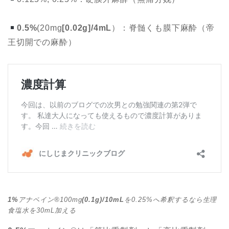
0.5%
(20mg
[0.02g]/4mL
）：脊髄くも膜下麻酔（帝
王切開での麻酔）
1%
アナペイン®︎100mg
(0.1g)/10mL
を0.25%へ希釈するなら生理
食塩水を30mL加える