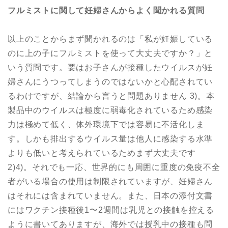
フルミストに関して妊婦さんからよく聞かれる質問
以上のことからまず聞かれるのは「私が妊娠している
のに上の子にフルミストを使って大丈夫ですか？」と
いう質問です。要はお子さんが接種したウイルスが妊
婦さんにうつってしまうのではないかと心配されてい
るわけですが、結論から言うと問題ありません 3)。本
製品中のウイルスは極度に弱毒化されているため感染
力は極めて低く、体外環境下では容易に不活化しま
す。しかも排出するウイルス量は他人に感染する水準
よりも低いと考えられているためまず大丈夫です
2)4)。それでも一応、世界的にも周囲に重度の免疫不全
者がいる場合の使用は制限されていますが、妊婦さん
はそれには含まれていません。また、日本の添付文書
にはワクチン接種後1〜2週間は乳児との接触を控える
ように書いてありますが、海外では授乳中の接種も問