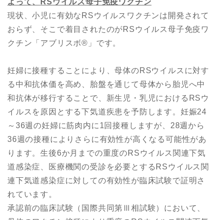
よって
、
RS
ウイルス母子免疫ワクチン
現状、小児に有効なRSウイルスワクチンは開発されて
おらず、そこで着目されたのがRSウイルス母子免疫ワ
クチン「アブリスボ®︎」です。
妊婦に接種することにより、母体のRSウイルスに対す
る中和抗体価を高め、胎盤を通じて母体から胎児へ中
和抗体が移行することで、新生児・乳児におけるRSウ
イルスを原因とする下気道疾患を予防します。妊娠24
～36週の妊婦に筋肉内に1回接種しますが、28週から
36週の接種によりさらに有効性が高くなる可能性があ
ります。生後6か月までの重度のRSウイルス関連下気
道感染症、医療機関の受診を必要とするRSウイルス関
連下気道感染症に対しての有効性が臨床試験で証明さ
れています。
承認前の臨床試験（国際共同第Ⅲ相試験）において、