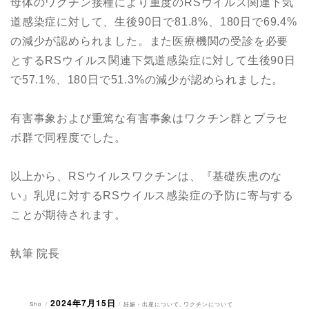
母体のワクチン接種により重度のRSウイルス関連下気
道感染症に対して、生後90日で81.8%、180日で69.4%
の減少が認められました。また医療機関の受診を必要
とするRSウイルス関連下気道感染症に対して生後90日
で57.1%、180日で51.3%の減少が認められました。
有害事象および重篤な有害事象はワクチン群とプラセ
ボ群で同程度でした。
以上から、RSウイルスワクチンは、『基礎疾患のな
い』乳児に対するRSウイルス感染症の予防に寄与する
ことが期待されます。
執筆 院長
2024年7月15日
投
投
カ
Sho
妊娠・出産について
,
ワクチンについて