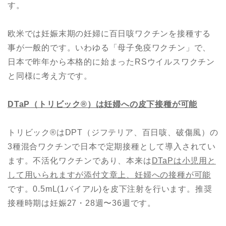
す。
欧米では妊娠末期の妊婦に百日咳ワクチンを接種する
事が一般的です。いわゆる「母子免疫ワクチン」で、
日本で昨年から本格的に始まったRSウイルスワクチン
と同様に考え方です。
DTaP
（トリビック
®︎
）は
妊婦への皮下接種が可能
トリビック
®︎
は
DPT
（ジフテリア、百日咳、破傷風）
の
3
種
混合ワクチン
で日本で定期接種として導入されてい
ます。不活化ワクチンであり、本来は
DTaP
は小児用と
して
用いられますが
添付文章上、妊婦への接種が可能
です。0.5mL(1バイアル)を皮下注射を行います。推奨
接種時期は妊娠27・28週〜36週です。