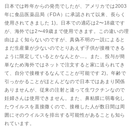
日本では昨年からの発売でしたが、アメリカでは2003
年に食品医薬品局（FDA）に承認されて以来、長らく
使用されてきました 1)。日本での適応は2〜18歳です
が、海外では2〜49歳まで使用できます。この違いの理
由はよく知らないのですが、真偽不明の一説によると
まだ生産量が少ないのでとりあえず子供が接種できる
ように限定しているとかなんとか…。また、投与が簡
単なため海外ではネットで注文すると家に送られてき
て、自分で接種するなんてことが可能です 2)。年齢で
引っかかることがほとんどなので日本ではあまり関係
ありませんが、従来の注射と違って生ワクチンなので
妊婦さんは使用できません。また、鼻粘膜に弱毒化し
たウイルスを直接撒くので、接種した人が数日間は周
囲にそのウイルスを排出する可能性があることも知ら
れています。