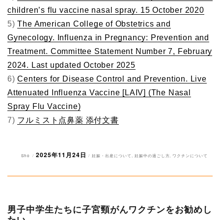
children’s flu vaccine nasal spray. 15 October 2020
5)
The American College of Obstetrics and
Gynecology. Influenza in Pregnancy: Prevention and
Treatment. Committee Statement Number 7, February
2024. Last updated October 2025
6)
Centers for Disease Control and Prevention. Live
Attenuated Influenza Vaccine [LAIV] (The Nasal
Spray Flu Vaccine)
7)
フルミスト点鼻薬 添付文書
2025年11月24日
投
投
カ
Sho
妊娠・出産について
,
妊娠中の過ごし方
,
ワクチンについて
稿
稿
テ
者
日:
ゴ
リ
ー
男子中学生たちに子宮頸がんワクチンをお勧めし
たい