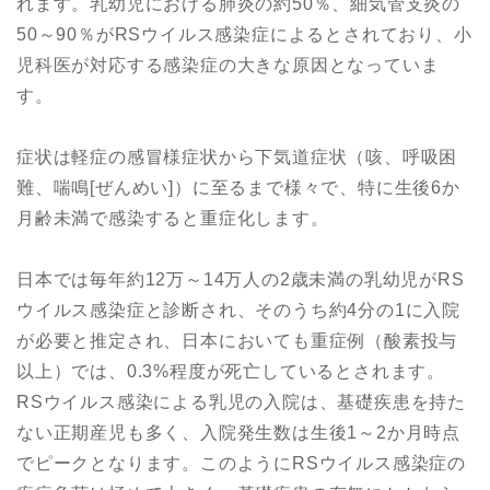
れます。乳幼児における肺炎の約50％、細気管支炎の
50～90％がRSウイルス感染症によるとされており、小
児科医が対応する感染症の大きな原因となっていま
す。
症状は軽症の感冒様症状から下気道症状（咳、呼吸困
難、喘鳴[ぜんめい]）に至るまで様々で、特に生後6か
月齢未満で感染すると重症化します。
日本では毎年約12万～14万人の2歳未満の乳幼児がRS
ウイルス感染症と診断され、そのうち約4分の1に入院
が必要と推定され、日本においても重症例（酸素投与
以上）では、0.3%程度が死亡しているとされます。
RSウイルス感染による乳児の入院は、基礎疾患を持た
ない正期産児も多く、入院発生数は生後1～2か月時点
でピークとなります。このようにRSウイルス感染症の