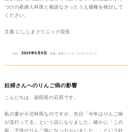
つけの産婦人科医と相談なさったうえ接種を検討して
ください。
文責 にしじまクリニック院長
2025年5月5日
投
投
カ
Sho
妊娠・出産について
,
ワクチンについて
稿
稿
テ
者
日:
ゴ
リ
ー
妊婦さんへのりんご病の影響
こんにちは、副院長の石田です。
私の妻が小児科医なのですが、先日「今年はりんご病
が流行ってる」という話になりました。確かに「この
前、子供がりんご病になっちゃいました。」という妊