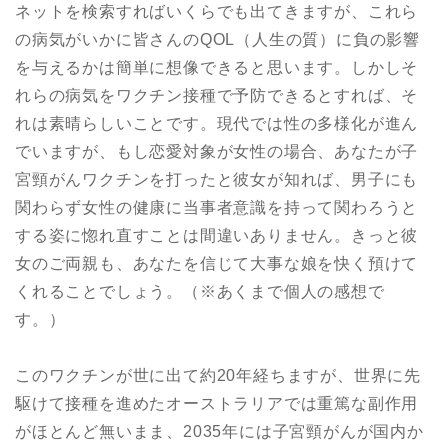
ネットを検索すればいくらでも出てきますが、これら
の病気がいかに皆さんのQOL（人生の質）に負の影響
を与えるかは簡単に想像できると思います。しかしそ
れらの病気をワクチン接種で予防できるとすれば、そ
れは素晴らしいことです。現代では性の多様化が進ん
でいますが、もし恋愛対象が女性の場合、あなたが子
宮頸がんワクチンを打ったと彼女が知れば、男子にも
関わらず女性の健康に当事者意識を持って関わろうと
する姿に惚れ直すことは間違いありません。きっと彼
女のご両親も、あなたを信じて大事な娘を快く預けて
くれることでしょう。（※あくまで個人の感想で
す。）
このワクチンが世に出て約20年経ちますが、世界に先
駆けて接種を進めたオーストラリアでは重篤な副作用
がほとんど無いまま、2035年には子宮頸がんが国内か