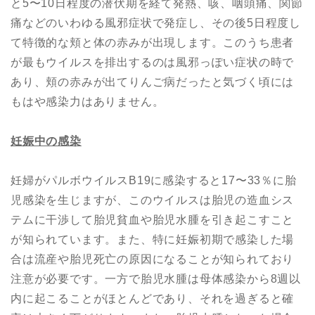
と5〜10日程度の潜伏期を経て発熱、咳、咽頭痛、関節
痛などのいわゆる風邪症状で発症し、その後5日程度し
て特徴的な頬と体の赤みが出現します。このうち患者
が最もウイルスを排出するのは風邪っぽい症状の時で
あり、頬の赤みが出てりんご病だったと気づく頃には
もはや感染力はありません。
妊娠中の感染
妊婦がパルボウイルスB19に感染すると17〜33％に胎
児感染を生じますが、このウイルスは胎児の造血シス
テムに干渉して胎児貧血や胎児水腫を引き起こすこと
が知られています。また、特に妊娠初期で感染した場
合は流産や胎児死亡の原因になることが知られており
注意が必要です。一方で胎児水腫は母体感染から8週以
内に起こることがほとんどであり、それを過ぎると確