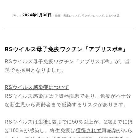
2024年9月30日
投
投
カ
Sho
妊娠・出産について
,
ワクチンについて
,
よもやま話
稿
稿
テ
者
日:
ゴ
リ
ー
RSウイルス母子免疫ワクチン「アブリスボ®︎」
RSウイルス母子免疫ワクチン「アブリスボ®︎」が、当
院でも採用となりました。
RS
ウイルス感染症について
RSウイルス感染症は呼吸器疾患であり、免疫が不十分
な新生児から高齢者まで感染するリスクがあります。
RSウイルスは生後1歳までに50％以上が、2歳までにほ
ぼ100％が感染し、終生免疫は
獲得されず
再感染がみら