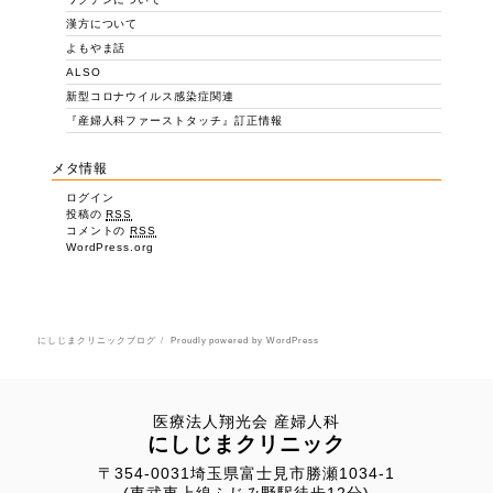
漢方について
よもやま話
ALSO
新型コロナウイルス感染症関連
『産婦人科ファーストタッチ』訂正情報
メタ情報
ログイン
投稿の
RSS
コメントの
RSS
WordPress.org
にしじまクリニックブログ
Proudly powered by WordPress
医療法人翔光会 産婦人科
にしじまクリニック
〒354-0031埼玉県富士見市勝瀬1034-1
(東武東上線ふじみ野駅徒歩12分)