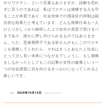
やりワクチン」という言葉もありますが、誤解を恐れ
ずに言うのであれば、私はワクチンは接種する人を守
ることが本質であり、社会全体での感染症の抑制は副
次的な効果だと考えています。どんな医療行為も一人
ひとりがしっかり納得した上で自分の意思で受けるべ
きであり、誰かに押し付けられるものではありませ
ん。ただ、思春期男子である皆さんがもしこのワクチ
ンを接種してくれたら、それはきっとあなたと社会に
とって少し良い未来につながるでしょうし、もし接種
をしなかったとしてもこの記事が女性の健康という一
つの社会課題に目を向けるきっかけになってくれると
嬉しいです。
2025年10月13日
投
投
カ
Sho
ワクチンについて
稿
稿
テ
者
日:
ゴ
リ
ー