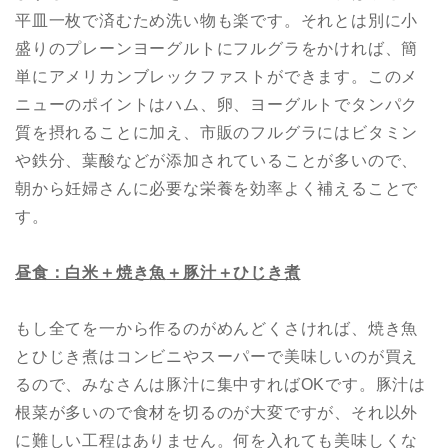
平皿一枚で済むため洗い物も楽です。それとは別に小
盛りのプレーンヨーグルトにフルグラをかければ、簡
単にアメリカンブレックファストができます。このメ
ニューのポイントはハム、卵、ヨーグルトでタンパク
質を摂れることに加え、市販のフルグラにはビタミン
や鉄分、葉酸などが添加されていることが多いので、
朝から妊婦さんに必要な栄養を効率よく補えることで
す。
昼食：白米＋焼き
魚
＋豚汁＋ひじき煮
もし全てを一から作るのがめんどくさければ、焼き魚
とひじき煮はコンビニやスーパーで美味しいのが買え
るので、みなさんは豚汁に集中すればOKです。豚汁は
根菜が多いので食材を切るのが大変ですが、それ以外
に難しい工程はありません。何を入れても美味しくな