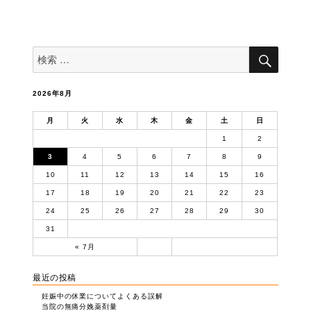
次のペー
ナ
ジ
ビ
ゲ
検
検
索
ー
索
対
シ
象:
ョ
2026年8月
ン
月
火
水
木
金
土
日
1
2
3
4
5
6
7
8
9
10
11
12
13
14
15
16
17
18
19
20
21
22
23
24
25
26
27
28
29
30
31
« 7月
最近の投稿
妊娠中の休業についてよくある誤解
当院の無痛分娩薬剤量