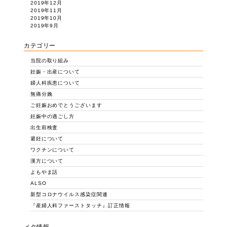
2019年12月
2019年11月
2019年10月
2019年9月
カテゴリー
当院の取り組み
妊娠・出産について
婦人科疾患について
無痛分娩
ご妊娠おめでとうございます
妊娠中の過ごし方
出生前検査
避妊について
ワクチンについて
漢方について
よもやま話
ALSO
新型コロナウイルス感染症関連
『産婦人科ファーストタッチ』訂正情報
メタ情報