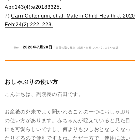
Apr;143(4):e20183325.
7)
Carri Cottengim, et al. Matern Child Health J. 2020
Feb;24(2):222–228.
2026年7月20日
投
投
カ
Sho
当院の取り組み
,
妊娠・出産について
,
よもやま話
稿
稿
テ
者
日:
ゴ
リ
ー
おしゃぶりの使い方
こんにちは、副院長の石田です。
お産後の外来でよく聞かれることの一つにおしゃぶり
の使い方があります。赤ちゃんが咥えていると見た目
にも可愛らしいですし、何よりも少しおとなしくなっ
たりするので便利ですよね。ただ一方で、使用にはい