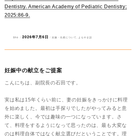
Dentistry. American Academy of Pediatric Dentistry;
2025:86-9.
2026年7月6日
投
投
カ
Sho
妊娠・出産について
,
よもやま話
稿
稿
テ
者
日:
ゴ
リ
ー
妊娠中の献立をご提案
こんにちは、副院長の石田です。
実は私は15年くらい前に、妻の妊娠をきっかけに料理
を始めました。最初は手探りでしたがやってみると意
外に楽しく、今では趣味の一つになっています。さ
て、料理をするようになって思ったのは、最も大変な
のは料理自体ではなく献立選びだということです。理