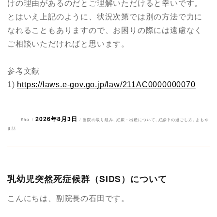
けの理由があるのだとご理解いただけると幸いです。
とはいえ上記のように、状況次第では別の方法で力に
なれることもありますので、お困りの際には遠慮なく
ご相談いただければと思います。
参考文献
1)
https://laws.e-gov.go.jp/law/211AC0000000070
2026年8月3日
投
投
カ
Sho
当院の取り組み
,
妊娠・出産について
,
妊娠中の過ごし方
,
よもや
稿
稿
テ
ま話
者
日:
ゴ
リ
ー
乳幼児突然死症候群（SIDS）について
こんにちは、副院長の石田です。