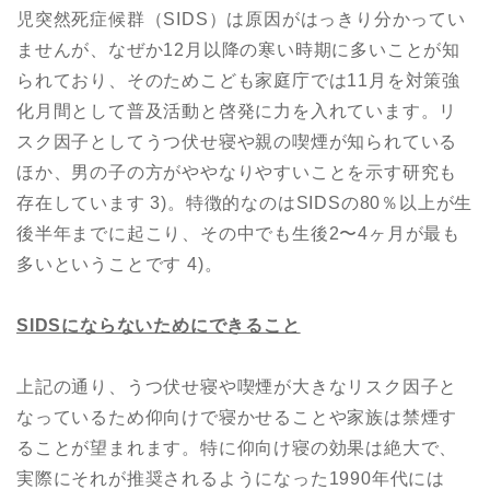
児突然死症候群（SIDS）は原因がはっきり分かってい
ませんが、なぜか12月以降の寒い時期に多いことが知
られており、そのためこども家庭庁では11月を対策強
化月間として普及活動と啓発に力を入れています。リ
スク因子としてうつ伏せ寝や親の喫煙が知られている
ほか、男の子の方がややなりやすいことを示す研究も
存在しています 3)。特徴的なのはSIDSの80％以上が生
後半年までに起こり、その中でも生後2〜4ヶ月が最も
多いということです 4)。
SIDS
にならないためにできること
上記の通り、うつ伏せ寝や喫煙が大きなリスク因子と
なっているため仰向けで寝かせることや家族は禁煙す
ることが望まれます。特に仰向け寝の効果は絶大で、
実際にそれが推奨されるようになった1990年代には