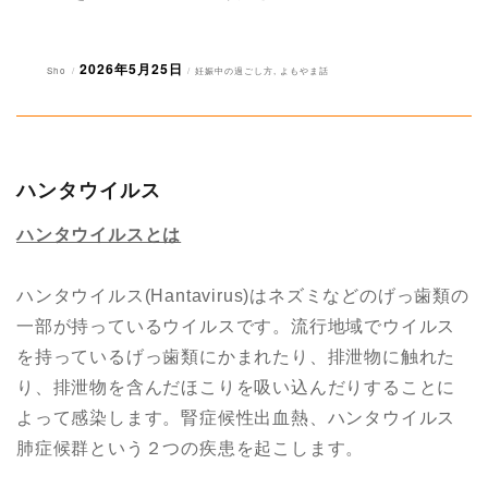
2026年5月25日
投
投
カ
Sho
妊娠中の過ごし方
,
よもやま話
稿
稿
テ
者
日:
ゴ
リ
ー
ハンタウイルス
ハンタウイルスとは
ハンタウイルス(Hantavirus)はネズミなどのげっ歯類の
一部が持っているウイルスです。流行地域でウイルス
を持っているげっ歯類にかまれたり、排泄物に触れた
り、排泄物を含んだほこりを吸い込んだりすることに
よって感染します。腎症候性出血熱、ハンタウイルス
肺症候群という２つの疾患を起こします。