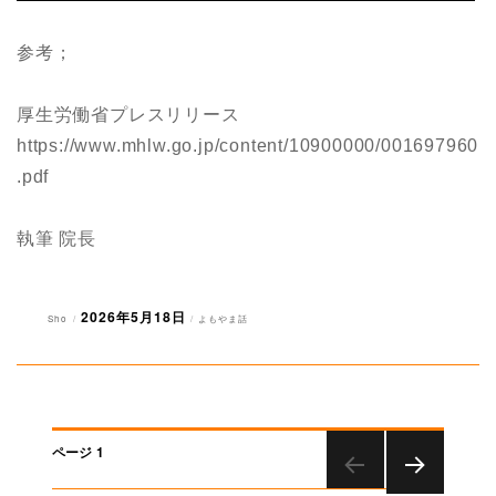
参考；
厚生労働省プレスリリース
https://www.mhlw.go.jp/content/10900000/001697960
.pdf
執筆 院長
2026年5月18日
投
投
カ
Sho
よもやま話
稿
稿
テ
者
日:
ゴ
リ
ー
投
ページ
1
稿