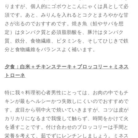
りますが、個人的にゴボウとこんにゃくは具として必
須です。あと、みりんを入れるとコクとまろやかな甘
さが出るのでおすすめです。焼き魚（鮭やサバを想
定）はタンパク質と必須脂肪酸を、豚汁はタンパク
質、鉄分、食物繊維、ビタミンを、そしてひじきで鉄
分と食物繊維をバランスよく補います。
夕食：白米＋チキンステーキ＋ブロッコリー＋ミネス
トローネ
特に我々料理初心者男性にとっては、お肉の中でもチ
キンが最もヘルシーかつ失敗しにくいのでおすすめで
す。皮目から弱中火で焼いていきますが、コツは皮が
カリカリになるまで我慢して触らず、時間をかけて火
を通すことです。付け合わせのブロッコリーは手間と
栄養を考えて、茹でずにレンチンしましょう。ミネス