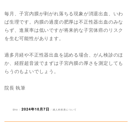
毎月、子宮内膜が剥がれ落ちる現象が消退出血、いわ
ば生理です。内膜の過度の肥厚は不正性器出血のみな
らず、進展率は低いですが将来的な子宮体癌のリスク
を生む可能性があります。
過多月経や不正性器出血を認める場合、がん検診のほ
か、経腟超音波でまずは子宮内膜の厚さを測定しても
らうのもよいでしょう。
院長 執筆
2024年10月7日
投
投
カ
Sho
婦人科疾患について
稿
稿
テ
者
日:
ゴ
リ
ー