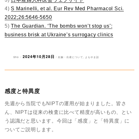
4)
S Marinelli, et al. Eur Rev Med Pharmacol Sci.
2022;26:5646-5650
5)
The Guardian. ‘The bombs won’t stop us’:
business brisk at Ukraine’s surrogacy clinics
2024年10月28日
投
投
カ
Sho
妊娠・出産について
,
よもやま話
稿
稿
テ
者
日:
ゴ
リ
ー
感度と特異度
先週から当院でもNIPTの運用が始まりました。皆さ
ん、NIPTは従来の検査に比べて精度が高いもの、とい
う認識だと思います。今回は「感度」と「特異度」に
ついてご説明します。