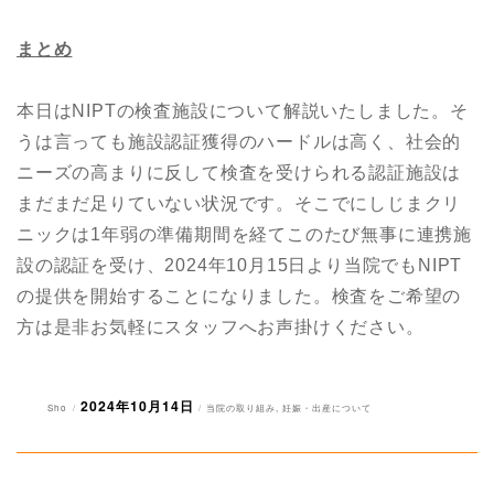
まとめ
本日はNIPTの検査施設について解説いたしました。そ
うは言っても施設認証獲得のハードルは高く、社会的
ニーズの高まりに反して検査を受けられる認証施設は
まだまだ足りていない状況です。そこでにしじまクリ
ニックは1年弱の準備期間を経てこのたび無事に連携施
設の認証を受け、2024年10月15日より当院でもNIPT
の提供を開始することになりました。検査をご希望の
方は是非お気軽にスタッフへお声掛けください。
2024年10月14日
投
投
カ
Sho
当院の取り組み
,
妊娠・出産について
稿
稿
テ
者
日:
ゴ
リ
ー