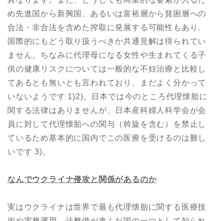
め先進国から新興国、あるいは富裕層から貧困層への
合法・非合法を含めた搾取に発展する可能性もあり、
国際的にもどう取り扱うべきか共通見解は得られてい
ません。ちなみに代理母になる女性や生まれてくる子
供の健康リスクについては一般的な不妊治療と比較し
てあるとも無いとも言われており、まだよく分かって
いないようです 1)2)。日本では今のところ代理懐胎に
関する法律はありませんが、日本産科婦人科学会が会
員に対して代理懐胎への関与（斡旋を含む）を禁止し
ているため基本的に国内でこの医療を受けるのは難し
いです 3)。
なんでウクライナ侵攻と関係があるのか
実はウクライナは世界で最も代理懐胎に関する医療技
術や実務運用、法整備が進んだ国の一つとして知られ