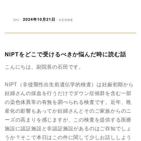
2024年10月21日
投
投
カ
Sho
出生前検査
稿
稿
テ
者
日:
ゴ
リ
ー
NIPTをどこで受けるべきか悩んだ時に読む話
こんにちは、副院長の石田です。
NIPT（非侵襲性出生前遺伝学的検査）は妊娠初期から
妊婦さんの採血を行うだけでダウン症候群を含む一部
の染色体異常の有無を調べられる検査です。近年、晩
産化の影響もあってか妊婦さんとそのご家族からのニ
ーズの高まりを感じますが、この検査を提供する医療
施設に認証施設と非認証施設があるのはご存知でしょ
うか？そこで本日はこの件に関して少しお話ししよう