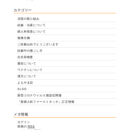
カテゴリー
当院の取り組み
妊娠・出産について
婦人科疾患について
無痛分娩
ご妊娠おめでとうございます
妊娠中の過ごし方
出生前検査
避妊について
ワクチンについて
漢方について
よもやま話
ALSO
新型コロナウイルス感染症関連
『産婦人科ファーストタッチ』訂正情報
メタ情報
ログイン
投稿の
RSS