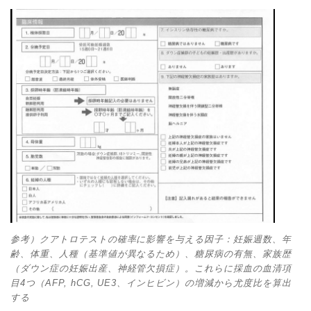
参考）クアトロテストの確率に影響を与える因子：妊娠週数、年
齢、体重、人種（基準値が異なるため）、糖尿病の有無、家族歴
（ダウン症の妊娠出産、神経管欠損症）。これらに採血の血清項
目4つ（AFP, hCG, UE3、インヒビン）の増減から尤度比を算出
する