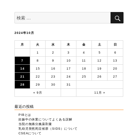
検
検
索
索
対
象:
2024年10月
月
火
水
木
金
土
日
1
2
3
4
5
6
7
8
9
10
11
12
13
14
15
16
17
18
19
20
21
22
23
24
25
26
27
28
29
30
31
« 9月
11月 »
最近の投稿
PIBとは
妊娠中の休業についてよくある誤解
当院の無痛分娩薬剤量
乳幼児突然死症候群（SIDS）について
CSEAについて