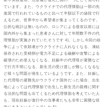
ています。また、ウクライナでの代理懐胎は一部の先
進国で行われているものと比べて半額以下の値段で行
えるため、世界中から希望者が集まってくるのです。
公的な統計は無いものの、ロシアによる侵攻以前には
国内外から集まった患者さんに対して年間数千件の代
理懐胎が実施されていたそうです 4)。しかし今回の紛
争によって依頼者がウクライナに入れなくなる、凍結
保存された受精卵が電力不足による融解や攻撃による
破壊のため使えなくなる、妊娠中の代理母が避難など
で行方不明になる、新生児の受け渡しが難しくなるな
ど様々な問題が発生しているようです。また、妊娠し
た代理母の避難先がウクライナ国外だった場合、出生
地によっては代理懐胎で出生した新生児の親権に関す
る法的な問題も出てくるため代理懐胎を考えていた人
も、現在妊娠が進行中の当事者たちも非常に困難な状
況にあるということでした 5)。