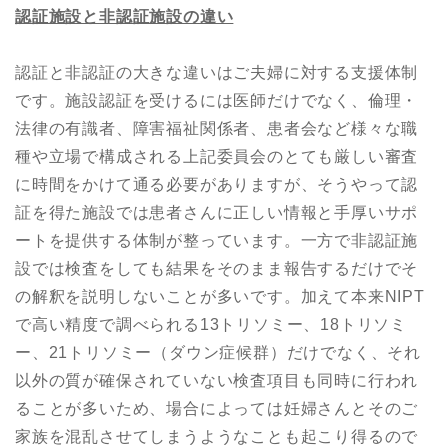
認証施設と非認証施設の違い
認証と非認証の大きな違いはご夫婦に対する支援体制
です。施設認証を受けるには医師だけでなく、倫理・
法律の有識者、障害福祉関係者、患者会など様々な職
種や立場で構成される上記委員会のとても厳しい審査
に時間をかけて通る必要がありますが、そうやって認
証を得た施設では患者さんに正しい情報と手厚いサポ
ートを提供する体制が整っています。一方で非認証施
設では検査をしても結果をそのまま報告するだけでそ
の解釈を説明しないことが多いです。加えて本来NIPT
で高い精度で調べられる13トリソミー、18トリソミ
ー、21トリソミー（ダウン症候群）だけでなく、それ
以外の質が確保されていない検査項目も同時に行われ
ることが多いため、場合によっては妊婦さんとそのご
家族を混乱させてしまうようなことも起こり得るので