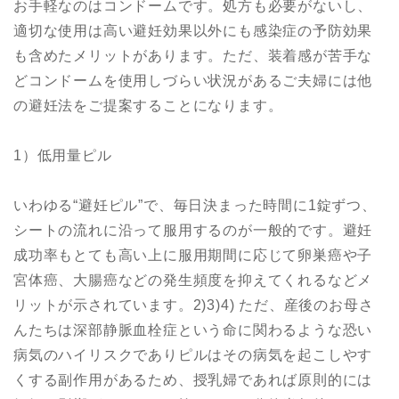
お手軽なのはコンドームです。処方も必要がないし、
適切な使用は高い避妊効果以外にも感染症の予防効果
も含めたメリットがあります。ただ、装着感が苦手な
どコンドームを使用しづらい状況があるご夫婦には他
の避妊法をご提案することになります。
1）低用量ピル
いわゆる“避妊ピル”で、毎日決まった時間に1錠ずつ、
シートの流れに沿って服用するのが一般的です。避妊
成功率もとても高い上に服用期間に応じて卵巣癌や子
宮体癌、大腸癌などの発生頻度を抑えてくれるなどメ
リットが示されています。2)3)4) ただ、産後のお母さ
んたちは深部静脈血栓症という命に関わるような恐い
病気のハイリスクでありピルはその病気を起こしやす
くする副作用があるため、授乳婦であれば原則的には