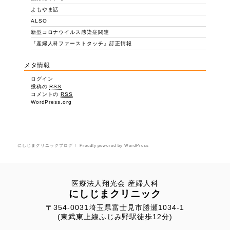
よもやま話
ALSO
新型コロナウイルス感染症関連
『産婦人科ファーストタッチ』訂正情報
メタ情報
ログイン
投稿の
RSS
コメントの
RSS
WordPress.org
にしじまクリニックブログ
Proudly powered by WordPress
医療法人翔光会 産婦人科
にしじまクリニック
〒354-0031埼玉県富士見市勝瀬1034-1
(東武東上線ふじみ野駅徒歩12分)