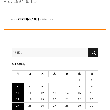
Prev 1997; 6: 1-5
2020年8月3日
投
投
カ
Sho
避妊について
稿
稿
テ
者
日:
ゴ
リ
ー
検
検
索
索
対
象:
2020年8月
月
火
水
木
金
土
日
1
2
3
4
5
6
7
8
9
10
11
12
13
14
15
16
17
18
19
20
21
22
23
24
25
26
27
28
29
30