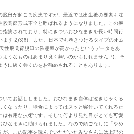
の脱臼が起こる疾患ですが、最近では出生後の要素も注
性股関節形成不全と呼ばれるようになりました。この疾
で指摘されており、特にきついおひなまきを長い時間行
す 2)3)6)。また、日本でも巻きつけるタイプのオム
先天性股関節脱臼の罹患率が高かったというデータもあ
ようなものはあまり良く無いのかもしれません 7)。そ
ように緩く巻くのをお勧めされることもあります。
ついてお話ししました。おひなまき自体は泣きじゃくる
しくなったり、場合によってはスッと寝付いてくれるた
には有用な技術です。そして何より見た目がとても可愛
おひなまきに助けられました。なので頭ごなしに「やめ
んが、この記事を読んでいただいたみなさんには上記の