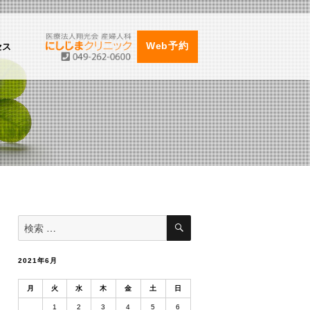
セス
Web予約
検
検
索
索
対
象:
2021年6月
月
火
水
木
金
土
日
1
2
3
4
5
6