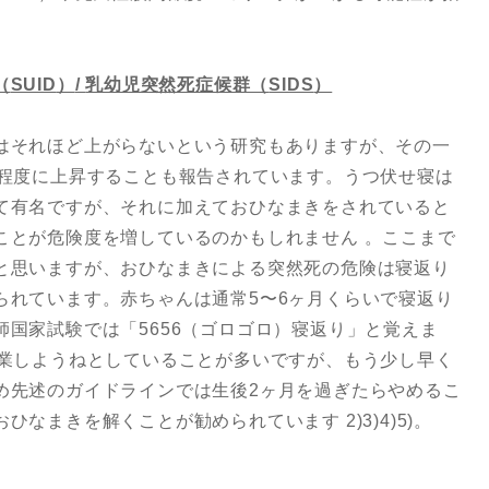
（
SUID
）
/
乳幼児突然死症候群（
SIDS
）
はそれほど上がらないという研究もありますが、その一
倍程度に上昇することも報告されています。うつ伏せ寝は
て有名ですが、それに加えておひなまきをされていると
ことが危険度を増しているのかもしれません 。ここまで
と思いますが、おひなまきによる突然死の危険は寝返り
られています。赤ちゃんは通常5〜6ヶ月くらいで寝返り
国家試験では「5656（ゴロゴロ）寝返り」と覚えま
卒業しようねとしていることが多いですが、もう少し早く
め先述のガイドラインでは生後2ヶ月を過ぎたらやめるこ
なまきを解くことが勧められています 2)3)4)5)。