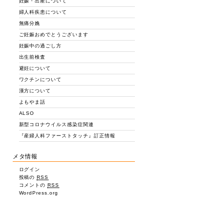
妊娠・出産について
婦人科疾患について
無痛分娩
ご妊娠おめでとうございます
妊娠中の過ごし方
出生前検査
避妊について
ワクチンについて
漢方について
よもやま話
ALSO
新型コロナウイルス感染症関連
『産婦人科ファーストタッチ』訂正情報
メタ情報
ログイン
投稿の
RSS
コメントの
RSS
WordPress.org