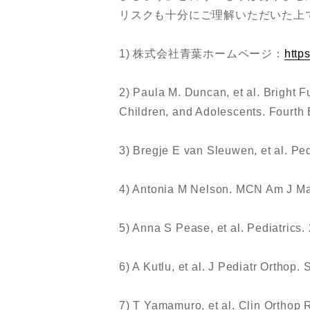
リスクも十分にご理解いただいた上
1) 株式会社青葉ホームページ：
http
2) Paula M. Duncan, et al. Bright Fu
Children, and Adolescents. Fourth 
3) Bregje E van Sleuwen, et al. Pe
4) Antonia M Nelson. MCN Am J Mat
5) Anna S Pease, et al. Pediatrics
6) A Kutlu, et al. J Pediatr Orthop
7) T Yamamuro, et al. Clin Orthop 