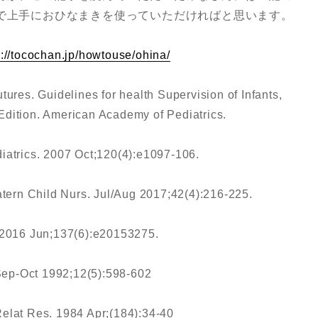
で上手におひなまきを使っていただければと思います。
s://tocochan.jp/howtouse/ohina/
tures. Guidelines for health Supervision of Infants,
Edition. American Academy of Pediatrics.
diatrics. 2007 Oct;120(4):e1097-106.
ern Child Nurs. Jul/Aug 2017;42(4):216-225.
. 2016 Jun;137(6):e20153275.
. Sep-Oct 1992;12(5):598-602
Relat Res. 1984 Apr;(184):34-40