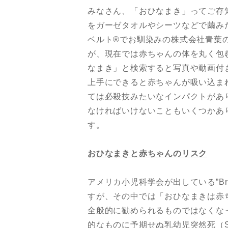
みなさん、「おひなまき」ってご存知で
をガーゼタオルやシーツなどで繭み
ベルト®︎でお馴染みの株式会社青
が、現在では赤ちゃんの体を丸く包む
なまき」と検索すると写真や動画付
上手にできると赤ちゃんが吸い込ま
ては必殺技みたいなインパクトがあ
なければいけないこともいくつかあ
す。
おひなまきと赤ちゃんのリスク
アメリカ小児科学会が出している”Bri
すが、その中では「おひなまきは赤
全般的に勧められるものではなくなっ
的なものに予期せぬ乳幼児突然死（S