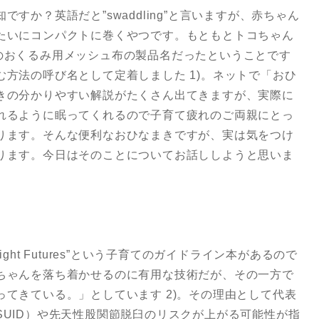
すか？英語だと”swaddling”と言いますが、赤ちゃん
たいにコンパクトに巻くやつです。もともとトコちゃん
葉のおくるみ用メッシュ布の製品名だったということです
方法の呼び名として定着しました 1)。ネットで「おひ
きの分かりやすい解説がたくさん出てきますが、実際に
れるように眠ってくれるので子育て疲れのご両親にとっ
ります。そんな便利なおひなまきですが、実は気をつけ
ります。今日はそのことについてお話ししようと思いま
ght Futures”という子育てのガイドライン本があるので
ちゃんを落ち着かせるのに有用な技術だが、その一方で
てきている。」としています 2)。その理由として代表
UID）や先天性股関節脱臼のリスクが上がる可能性が指