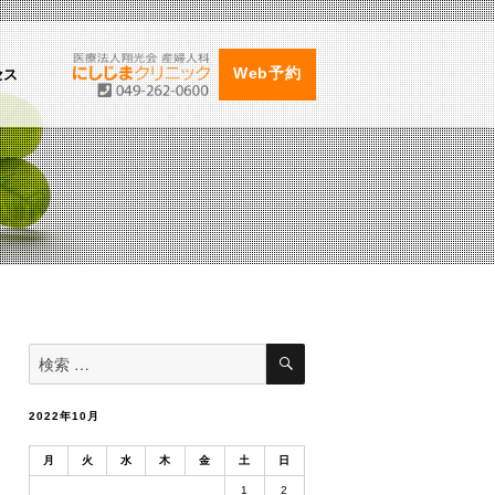
セス
Web予約
検
検
索
索
対
象:
2022年10月
月
火
水
木
金
土
日
1
2