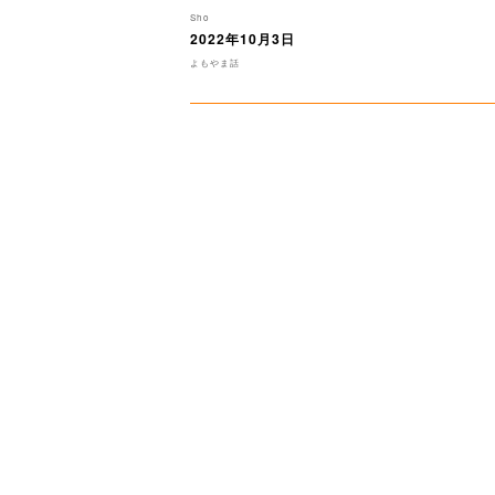
投
Sho
稿
2022年10月3日
投
者
稿
カ
よもやま話
日:
テ
ゴ
リ
ー