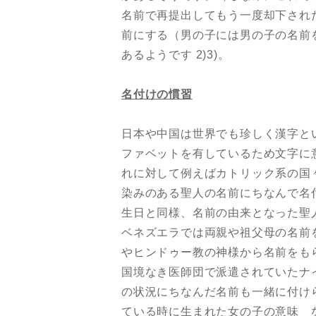
名前で再提出してもう一度却下され
前にする（男の子には男の子の名前
あるようです 2)3)。
名付けの慣習
日本や中国は世界でも珍しく漢字と
ファベットを有しているため文字に
れに対して例えばカトリック系の国
染みのある聖人の名前にちなんで名
生日と同様、名前の由来となった聖
ベネズエラでは両親や祖父母の名前
やヒンドゥー教の神様から名前をも
国境なき医師団で派遣されていたナ
の状況にちなんだ名前も一緒に付けら
ている時に生まれた女の子の意味 など