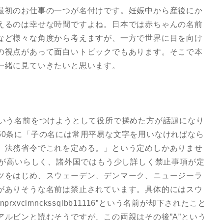
最初のお仕事の一つが名付けです。妊娠中から産後にか
えるのは幸せな時間ですよね。日本では赤ちゃんの名前
など様々な角度から考えますが、一方で世界に目を向け
の視点があって面白いトピックでもあります。そこで本
一緒に見ていきたいと思います。
という名前をつけようとして役所で揉めた方が話題になり
50条に「子の名には常用平易な文字を用いなければなら
、法務省令でこれを定める。」という定めしかありませ
度が高いらしく、諸外国ではもう少し詳しく禁止事項が定
ツをはじめ、スウェーデン、デンマーク、ニュージーラ
がありそうな名前は禁止されています。具体的にはスウ
mmnprxvclmnckssqlbb11116”という名前が却下されたこと
ルビンと読むそうですが、この両親はその後”A”という