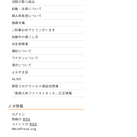
当院の取り組み
妊娠・出産について
婦人科疾患について
無痛分娩
ご妊娠おめでとうございます
妊娠中の過ごし方
出生前検査
避妊について
ワクチンについて
漢方について
よもやま話
ALSO
新型コロナウイルス感染症関連
『産婦人科ファーストタッチ』訂正情報
メタ情報
ログイン
投稿の
RSS
コメントの
RSS
WordPress.org