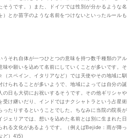
たそうです。）また、ドイツでは性別が分かるような名
を）とか苗字のような名前をつけないといったルールも
いうそれ自体が一つひとつの意味を持つ数千種類のアル
意味や願いを込めて名前にしていくことが多いです。そ
々（スペイン、イタリアなど）では天使やその地域に馴
付けられることが多いようで、地域によっては自分の誕
人の日も大切にお祝いするそうです。その他ギリシャや
を受け継いだり、インドではナクシャトラという占星術
らったりするということでした。ちなみに当院の院長が
イジェリアでは、想いを込めた名前とは別に生まれた日
れる文化があるようです。（例えばBejide：雨が降っ
）4)5)