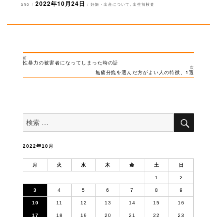
2022年10月24日
投
投
カ
Sho
妊娠・出産について
,
出生前検査
稿
稿
テ
者
日:
ゴ
リ
ー
前
投
過
性暴力の被害者になってしまった時の話
去
次
稿
の
次
無痛分娩を選んだ方がよい人の特徴、1選
投
の
ナ
稿:
投
稿:
ビ
ゲ
ー
検
検
索
シ
索
対
ョ
象:
ン
2022年10月
月
火
水
木
金
土
日
1
2
3
4
5
6
7
8
9
10
11
12
13
14
15
16
17
18
19
20
21
22
23