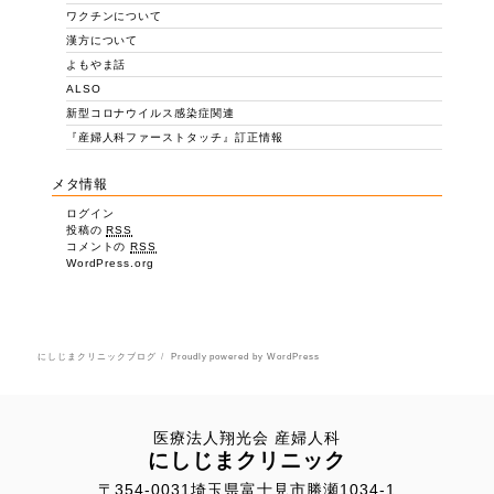
ワクチンについて
漢方について
よもやま話
ALSO
新型コロナウイルス感染症関連
『産婦人科ファーストタッチ』訂正情報
メタ情報
ログイン
投稿の
RSS
コメントの
RSS
WordPress.org
にしじまクリニックブログ
Proudly powered by WordPress
医療法人翔光会 産婦人科
にしじまクリニック
〒354-0031埼玉県富士見市勝瀬1034-1