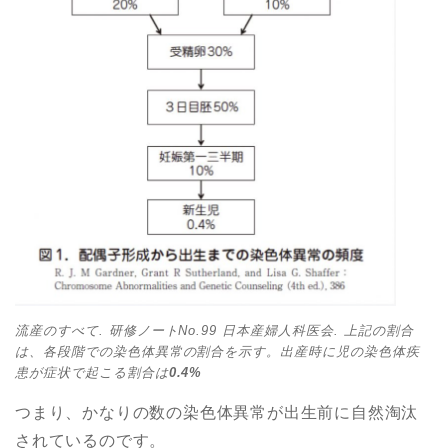
流産のすべて. 研修ノートNo.99 日本産婦人科医会. 上記の割合
は、各段階での染色体異常の割合を示す。出産時に児の染色体疾
患が症状で起こる割合は
0.4%
つまり、かなりの数の染色体異常が出生前に自然淘汰
されているのです。