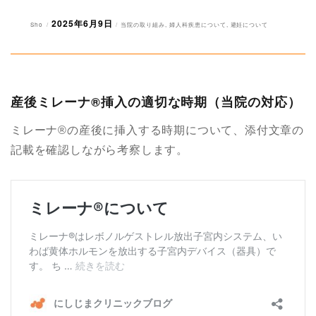
2025年6月9日
投
投
カ
Sho
当院の取り組み
,
婦人科疾患について
,
避妊について
稿
稿
テ
者
日:
ゴ
リ
ー
産後ミレーナ®︎挿入の適切な時期（当院の対応）
ミレーナ®︎の産後に挿入する時期について、添付文章の
記載を確認しながら考察します。