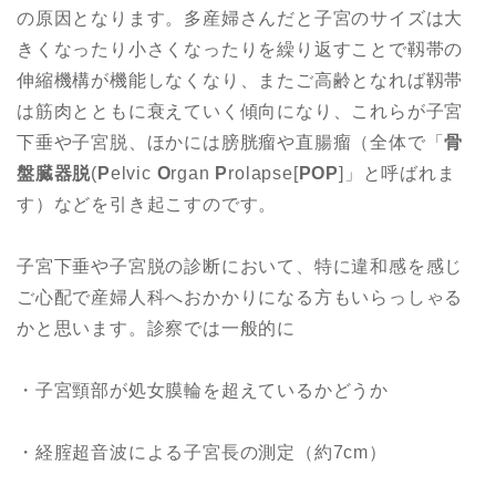
の原因となります。多産婦さんだと子宮のサイズは大
きくなったり小さくなったりを繰り返すことで靱帯の
伸縮機構が機能しなくなり、またご高齢となれば靱帯
は筋肉とともに衰えていく傾向になり、これらが子宮
下垂や子宮脱、ほかには膀胱瘤や直腸瘤（全体で「
骨
盤臓器脱
(
P
elvic
O
rgan
P
rolapse[
POP
]」と呼ばれま
す）などを引き起こすのです。
子宮下垂や子宮脱の診断において、特に違和感を感じ
ご心配で産婦人科へおかかりになる方もいらっしゃる
かと思います。診察では一般的に
・子宮頸部が処女膜輪を超えているかどうか
・経腟超音波による子宮長の測定（約7cm）