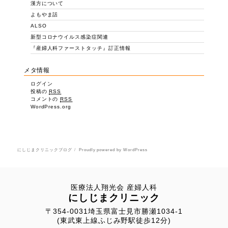
漢方について
よもやま話
ALSO
新型コロナウイルス感染症関連
『産婦人科ファーストタッチ』訂正情報
メタ情報
ログイン
投稿の
RSS
コメントの
RSS
WordPress.org
にしじまクリニックブログ
Proudly powered by WordPress
医療法人翔光会 産婦人科
にしじまクリニック
〒354-0031埼玉県富士見市勝瀬1034-1
(東武東上線ふじみ野駅徒歩12分)