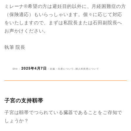
ミレーナ®︎希望の方は避妊目的以外に、月経困難症の方
（保険適応）もいらっしゃいます。個々に応じて対応
をいたしますので、まずは私院長または石田副院長へ
お声かけください。
執筆 院長
2025年4月7日
投
投
カ
Sho
妊娠・出産について
,
婦人科疾患について
稿
稿
テ
者
日:
ゴ
リ
ー
子宮の支持靱帯
子宮は靱帯でつられている臓器であることをご存知で
しょうか？