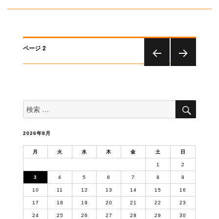
リ
ー
投
ページ
2
稿
前のペー
次のペー
ナ
ジ
ジ
ビ
ゲ
検
検
索
ー
索
対
シ
象:
ョ
2026年8月
ン
月
火
水
木
金
土
日
1
2
3
4
5
6
7
8
9
10
11
12
13
14
15
16
17
18
19
20
21
22
23
24
25
26
27
28
29
30