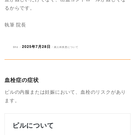
るからです。
執筆 院長
2025年7月28日
投
投
カ
Sho
婦人科疾患について
稿
稿
テ
者
日:
ゴ
リ
ー
血栓症の症状
ピルの内服または妊娠において、血栓のリスクがあり
ます。