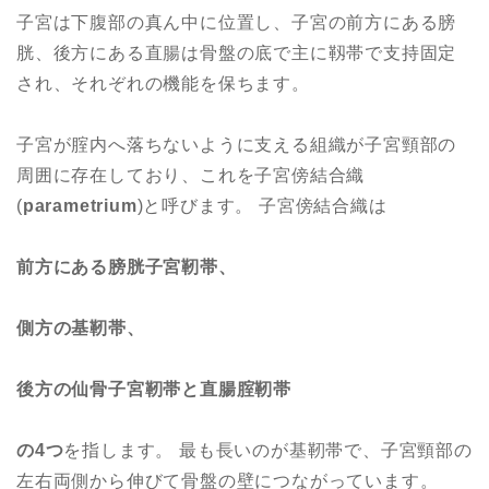
子宮は下腹部の真ん中に位置し、子宮の前方にある膀
胱、後方にある直腸は骨盤の底で主に靱帯で支持固定
され、それぞれの機能を保ちます。
子宮が腟内へ落ちないように支える組織が子宮頸部の
周囲に存在しており、これを子宮傍結合織
(
parametrium
)と呼びます。 子宮傍結合織は
前方にある膀胱子宮靭帯、
側方の基靭帯、
後方の仙骨子宮靭帯と直腸腟靭帯
の4つ
を指します。 最も長いのが基靭帯で、子宮頸部の
左右両側から伸びて骨盤の壁につながっています。