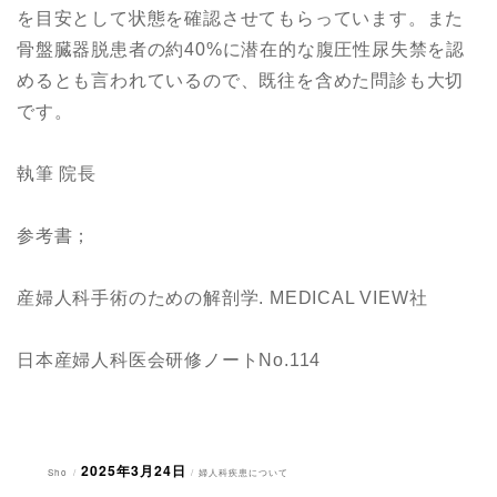
を目安として状態を確認させてもらっています。また
骨盤臓器脱患者の約40%に潜在的な腹圧性尿失禁を認
めるとも言われているので、既往を含めた問診も大切
です。
執筆 院長
参考書；
産婦人科手術のための解剖学. MEDICAL VIEW社
日本産婦人科医会研修ノートNo.114
2025年3月24日
投
投
カ
Sho
婦人科疾患について
稿
稿
テ
者
日:
ゴ