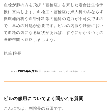
血栓が肺の方を飛び「塞栓症」を来した場合は生命予
後に直結します。血栓症・塞栓症は婦人科のみならず
循環器内科や血管外科等の他科の協力が不可欠ですの
で、早めの対処が必要です。ピルの内服や妊娠におい
て血栓の気になる症状があれば、すぐにかかりつけの
医療機関へ連絡しましょう。
執筆 院長
2025年6月16日
投
投
カ
Sho
妊娠・出産について
,
婦人科疾患について
稿
稿
テ
者
日:
ゴ
リ
ー
ピルの服用についてよく聞かれる質問
こんにちは、副院長の石田です。