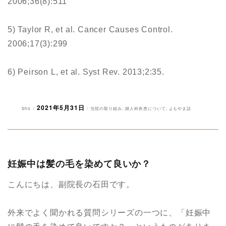
2006;36(8):511
5) Taylor R, et al. Cancer Causes Control.
2006;17(3):299
6) Peirson L, et al. Syst Rev. 2013;2:35.
2021年5月31日
投
投
カ
Sho
当院の取り組み
,
婦人科疾患について
,
よもやま話
稿
稿
テ
者
日:
ゴ
リ
ー
妊娠中は髪の毛を染めて良いか？
こんにちは、副院長の石田です。
外来でよく聞かれる質問シリーズの一つに、「妊娠中