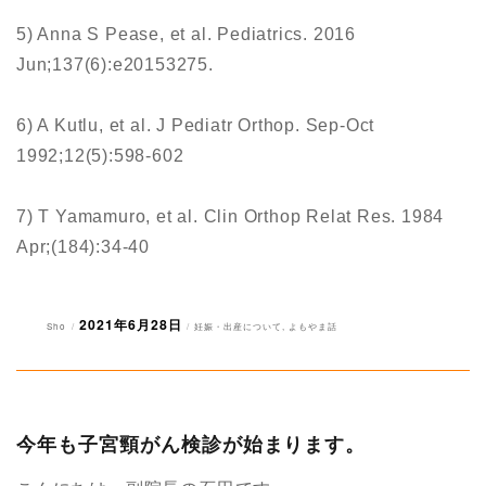
5) Anna S Pease, et al. Pediatrics. 2016
Jun;137(6):e20153275.
6) A Kutlu, et al. J Pediatr Orthop. Sep-Oct
1992;12(5):598-602
7) T Yamamuro, et al. Clin Orthop Relat Res. 1984
Apr;(184):34-40
2021年6月28日
投
投
カ
Sho
妊娠・出産について
,
よもやま話
稿
稿
テ
者
日:
ゴ
リ
ー
今年も子宮頸がん検診が始まります。