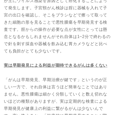
が主にウイルス感染を原因として癌化することによっ
て発生します。子宮頸がん検診は腟に器械を入れて子
宮の出口を確認し、そこをブラシなどで擦って取って
きた細胞の形を見ることで悪性腫瘍を早期発見する検
査です。腟からの操作が必要な点が女性にとっては懸
念となるかもしれませんがそれ自体は1~2分で終わるの
で針を刺す採血や器械を飲み込む胃カメラなどと比べ
ても負担がとても少ないです。
実は早期発見による利益が期待できるがんは多くない
「がんは早期発見、早期治療が鍵です」というのが正
しい一方で、それ自体は言うほど簡単なことではあり
ません。悪性腫瘍は細かく分類していくと数え切れな
いほどの種類がありますが、実は定期的な検査による
早期発見が健康上の利益に繋がるがんは少ないんで