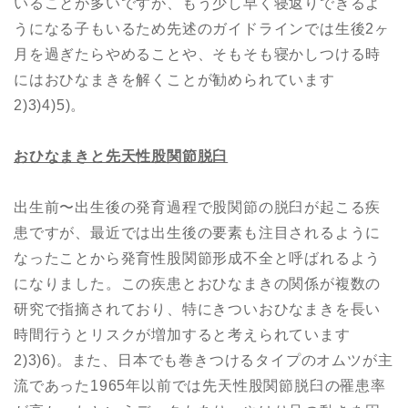
いることが多いですが、もう少し早く寝返りできるよ
うになる子もいるため先述のガイドラインでは生後2ヶ
月を過ぎたらやめることや、そもそも寝かしつける時
にはおひなまきを解くことが勧められています
2)3)4)5)。
おひなまきと先天性股関節脱臼
出生前〜出生後の発育過程で股関節の脱臼が起こる疾
患ですが、最近では出生後の要素も注目されるように
なったことから発育性股関節形成不全と呼ばれるよう
になりました。この疾患とおひなまきの関係が複数の
研究で指摘されており、特にきついおひなまきを長い
時間行うとリスクが増加すると考えられています
2)3)6)。また、日本でも巻きつけるタイプのオムツが主
流であった1965年以前では先天性股関節脱臼の罹患率