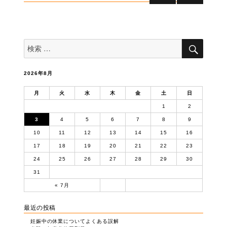
前のペー
次のペー
ナ
ジ
ジ
ビ
ゲ
検
検
索
ー
索
対
シ
象:
ョ
2026年8月
ン
月
火
水
木
金
土
日
1
2
3
4
5
6
7
8
9
10
11
12
13
14
15
16
17
18
19
20
21
22
23
24
25
26
27
28
29
30
31
« 7月
最近の投稿
妊娠中の休業についてよくある誤解