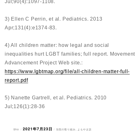
Jul;90(4):1097-1108.
3) Ellen C Perrin, et al. Pediatrics. 2013
Apr;131(4):e1374-83.
4) All children matter: how legal and social
inequalities hurt LGBT families; full report. Movement
Advancement Project Web site.:
https://www.lgbtmap.org/file/all-children-matter-full-
report.pdf
5) Nanette Gartrell, et al. Pediatrics. 2010
Jul;126(1):28-36
2021年7月23日
投
投
カ
Sho
当院の取り組み
,
よもやま話
稿
稿
テ
者
日:
ゴ