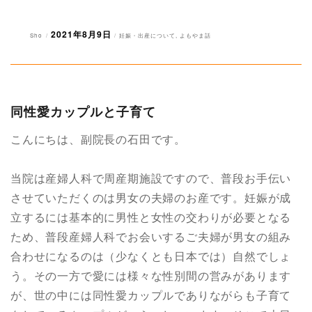
2021年8月9日
投
投
カ
Sho
妊娠・出産について
,
よもやま話
稿
稿
テ
者
日:
ゴ
リ
ー
同性愛カップルと子育て
こんにちは、副院長の石田です。
当院は産婦人科で周産期施設ですので、普段お手伝い
させていただくのは男女の夫婦のお産です。妊娠が成
立するには基本的に男性と女性の交わりが必要となる
ため、普段産婦人科でお会いするご夫婦が男女の組み
合わせになるのは（少なくとも日本では）自然でしょ
う。その一方で愛には様々な性別間の営みがあります
が、世の中には同性愛カップルでありながらも子育て