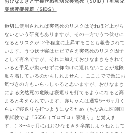
おひなまきと予期せぬ乳幼児突然死（
SUID
）
/
乳幼児
突然死症候群（
SIDS
）
適切に使用されれば突然死のリスクはそれほど上がら
ないという研究もありますが、その一方でうつ伏せに
なるとリスクが12倍程度に上昇することも報告されて
います。うつ伏せ寝はただでさえ突然死のリスク因子
として有名ですが、それに加えておひなまきをされて
いると手足が動かせずに仰向けに返れないことが危険
度を増しているのかもしれません 。ここまでで既にお
気づきの方もいらっしゃると思いますが、おひなまき
による突然死の危険は寝返りを打てるようになると高
まると考えられています。赤ちゃんは通常5〜6ヶ月く
らいで寝返りを打つようになるため（ちなみに医師国
家試験では「5656（ゴロゴロ）寝返り」と覚えま
す。）3〜4ヶ月にはおひなまきを卒業しようねとして