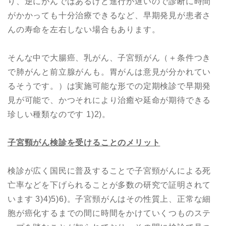
り、逆にがんではあるけど進行が遅いので診断に時間
がかかっても十分治療できるなど、早期発見が患者さ
んの寿命を左右しない場合もあります。
そんな中で大腸癌、乳がん、子宮頸がん（＋条件つき
で肺がんと前立腺がんも。胃がんは意見が分かれてい
るそうです。）は実施可能な形での定期検診で早期発
見が可能で、かつそれにより治癒や延命が期待できる
珍しい種類なのです 1)2)。
子宮頸がん検診を受けることのメリット
検診が広く国民に普及することで子宮頸がんによる死
亡率などを下げられることが多数の研究で証明されて
います 3)4)5)6)。子宮頸がんはその性質上、正常な細
胞が癌化するまでの間に時間をかけていくつものステ