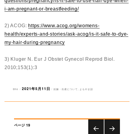
questions/pregnancy/is-it-safe-to-use-hair-dye-when-
i-am-pregnant-or-breastfeeding/
2) ACOG:
https://www.acog.org/womens-
health/experts-and-stories/ask-acog/is-it-safe-to-dye-
my-hair-during-pregnancy
3) Kluger N. Eur J Obstet Gynecol Reprod Biol.
2010;153(1):3
2021年5月11日
投
投
カ
Sho
妊娠・出産について
,
よもやま話
稿
稿
テ
者
日:
ゴ
リ
ー
投
ページ
19
稿