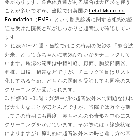
要があります。染色体異常がある場合は大奇形を伴う
ことが多いですが、当院では英国の
Fetal Medicine
Foundation（FMF）
という胎児診断に関する組織の認
証を受けた院長と私がしっかりと超音波で確認してい
ます。
2. 妊娠20〜21週：当院ではこの時期の健診を「超音波
外来」として赤ちゃんに病気がないかをチェックして
います。確認の範囲は中枢神経、顔面、胸腹部臓器、
脊椎、四肢、臍帯などですが、チェック項目はリスト
化してあるため、どちらの医師を受診しても同様のス
クリーニングが受けられます。
3. 妊娠30〜31週：妊娠中期の超音波外来で問題なけれ
ば大丈夫なことがほとんどですが、当院では万全を期
してこの時期にも再度、赤ちゃんの心奇形を中心にス
クリーニングをかけています。その際には（診療状況
によりますが）原則的に超音波外来の時と違う方の医