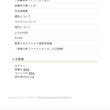
ご妊娠おめでとうございます
妊娠中の過ごし方
出生前検査
避妊について
ワクチンについて
漢方について
よもやま話
ALSO
新型コロナウイルス感染症関連
『産婦人科ファーストタッチ』訂正情報
メタ情報
ログイン
投稿の
RSS
コメントの
RSS
WordPress.org
にしじまクリニックブログ
Proudly powered by WordPress