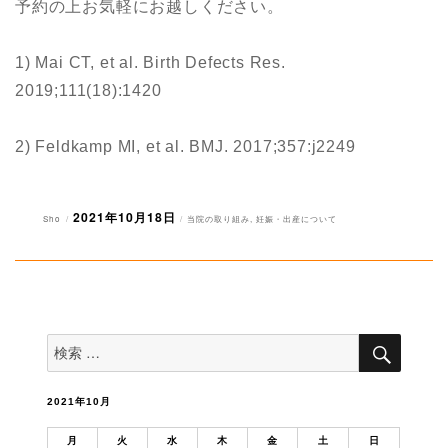
予約の上お気軽にお越しください。
1) Mai CT, et al. Birth Defects Res.
2019;111(18):1420
2) Feldkamp MI, et al. BMJ. 2017;357:j2249
2021年10月18日
投
投
カ
Sho
当院の取り組み
,
妊娠・出産について
稿
稿
テ
者
日:
ゴ
リ
ー
検
検
索
索
対
象:
2021年10月
月
火
水
木
金
土
日