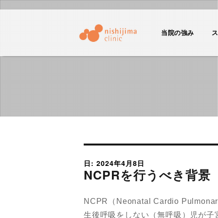
当院の強み
にしじまクリニックブログ
産婦人科医のちょっとためになる話
日: 2024年4月8日
NCPRを行うべき背景
NCPR（Neonatal Cardio Pul
生後呼吸をしない（無呼吸）児が子