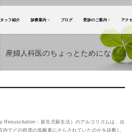
スタッフ紹介
診療案内
ブログ
受診のご案内
アク
産婦人科医のちょっとためになる話
monary Resuscitation：新生児蘇生法）のアルゴリズムは、出
宮内でどの程度の低酸素にさらされていたのかを診断し