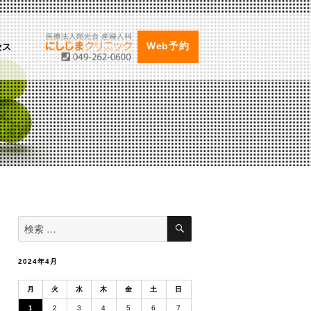
セス
Web予約
検
検
索
索
対
象:
2024年4月
月
火
水
木
金
土
日
1
2
3
4
5
6
7