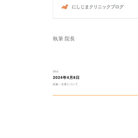
執筆 院長
投
Sho
稿
2024年4月8日
投
者
稿
カ
妊娠・出産について
日:
テ
ゴ
リ
ー