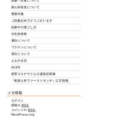
妊娠・出産について
婦人科疾患について
無痛分娩
ご妊娠おめでとうございます
妊娠中の過ごし方
出生前検査
避妊について
ワクチンについて
漢方について
よもやま話
ALSO
新型コロナウイルス感染症関連
『産婦人科ファーストタッチ』訂正情報
メタ情報
ログイン
投稿の
RSS
コメントの
RSS
WordPress.org