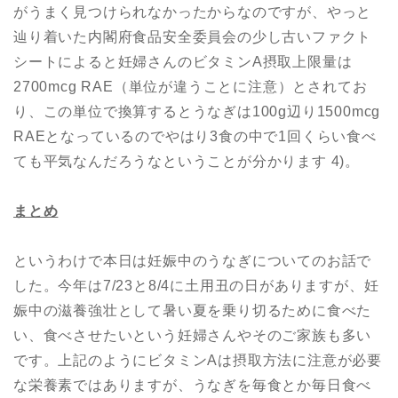
がうまく見つけられなかったからなのですが、やっと
辿り着いた内閣府食品安全委員会の少し古いファクト
シートによると妊婦さんのビタミンA摂取上限量は
2700mcg RAE（単位が違うことに注意）とされてお
り、この単位で換算するとうなぎは100g辺り1500mcg
RAEとなっているのでやはり3食の中で1回くらい食べ
ても平気なんだろうなということが分かります 4)。
まとめ
というわけで本日は妊娠中のうなぎについてのお話で
した。今年は7/23と8/4に土用丑の日がありますが、妊
娠中の滋養強壮として暑い夏を乗り切るために食べた
い、食べさせたいという妊婦さんやそのご家族も多い
です。上記のようにビタミンAは摂取方法に注意が必要
な栄養素ではありますが、うなぎを毎食とか毎日食べ