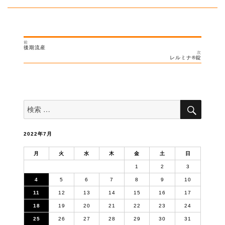
リ
ー
前
投
過
後期流産
去
次
稿
の
次
レルミナ®︎錠
投
の
ナ
稿:
投
稿:
ビ
ゲ
ー
検
検
索
シ
索
対
ョ
象:
ン
2022年7月
月
火
水
木
金
土
日
1
2
3
4
5
6
7
8
9
10
11
12
13
14
15
16
17
18
19
20
21
22
23
24
25
26
27
28
29
30
31