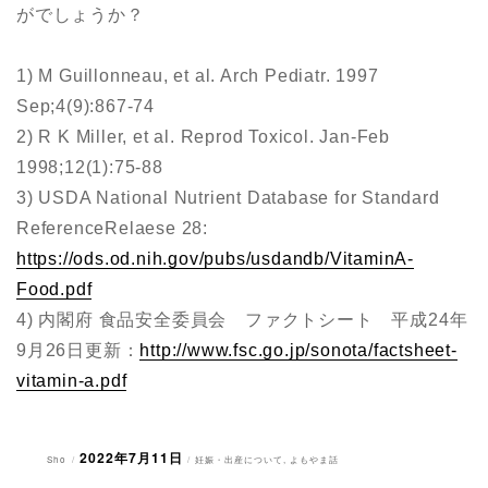
がでしょうか？
1) M Guillonneau, et al. Arch Pediatr. 1997
Sep;4(9):867-74
2) R K Miller, et al. Reprod Toxicol. Jan-Feb
1998;12(1):75-88
3) USDA National Nutrient Database for Standard
ReferenceRelaese 28:
https://ods.od.nih.gov/pubs/usdandb/VitaminA-
Food.pdf
4) 内閣府 食品安全委員会 ファクトシート 平成24年
9月26日更新：
http://www.fsc.go.jp/sonota/factsheet-
vitamin-a.pdf
2022年7月11日
投
投
カ
Sho
妊娠・出産について
,
よもやま話
稿
稿
テ
者
日:
ゴ