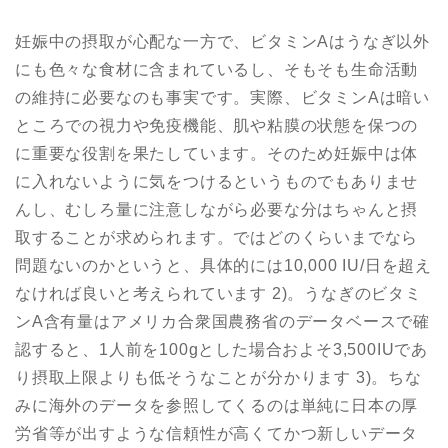
妊娠中の摂取が心配な一方で、ビタミンAはうなぎ以外
にも色々な食材に含まれているし、そもそも生命活動
の維持に必要なのも事実です。実際、ビタミンAは暗い
ところでの視力や免疫機能、肌や粘膜の状態を保つの
に重要な役割を果たしています。そのため妊娠中は体
に入れないように気をつけるというものでもありませ
んし、むしろ量に注意しながら必要な分はちゃんと摂
取することが求められます。ではどのくらいまでなら
問題ないのかというと、具体的には10,000 IU/日を超え
なければ良いと考えられています 2)。うなぎのビタミ
ンA含有量はアメリカ合衆国農務省のデータベースで確
認すると、1人前を100gとした場合およそ3,500IUであ
り摂取上限よりも低そうなことが分かります 3)。ちな
みに海外のデータを参照してくるのは単純に日本の厚
労省等が出すような信頼性が高くてかつ新しいデータ