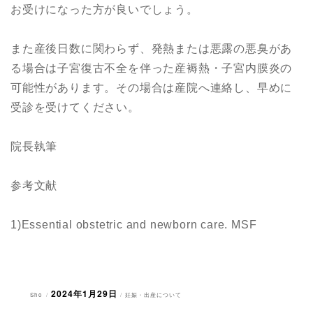
お受けになった方が良いでしょう。
また産後日数に関わらず、発熱または悪露の悪臭があ
る場合は子宮復古不全を伴った産褥熱・子宮内膜炎の
可能性があります。その場合は産院へ連絡し、早めに
受診を受けてください。
院長執筆
参考文献
1)Essential obstetric and newborn care. MSF
2024年1月29日
投
投
カ
Sho
妊娠・出産について
稿
稿
テ
者
日:
ゴ