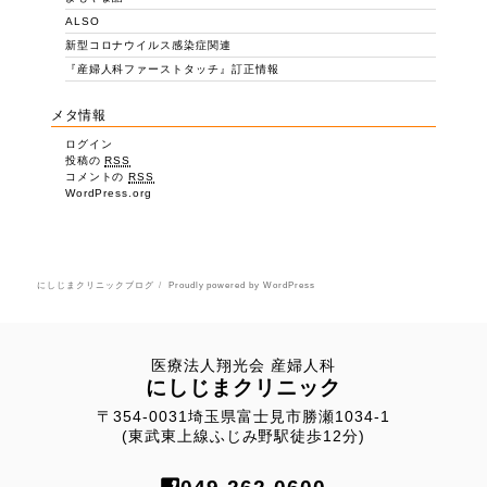
ALSO
新型コロナウイルス感染症関連
『産婦人科ファーストタッチ』訂正情報
メタ情報
ログイン
投稿の
RSS
コメントの
RSS
WordPress.org
にしじまクリニックブログ
Proudly powered by WordPress
医療法人翔光会 産婦人科
にしじまクリニック
〒354-0031埼玉県富士見市勝瀬1034-1
(東武東上線ふじみ野駅徒歩12分)