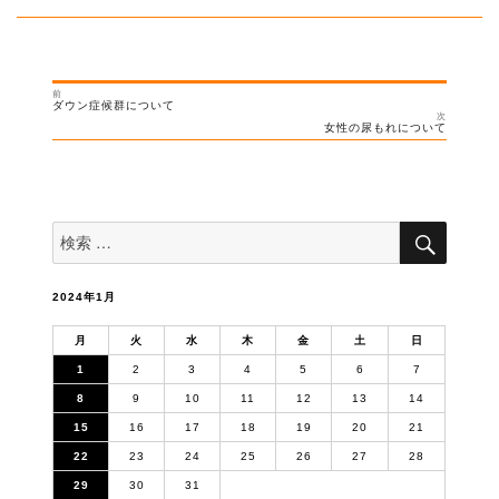
リ
ー
前
投
過
ダウン症候群について
去
次
稿
の
次
女性の尿もれについて
投
の
ナ
稿:
投
稿:
ビ
ゲ
ー
検
検
索
シ
索
対
ョ
象:
ン
2024年1月
月
火
水
木
金
土
日
1
2
3
4
5
6
7
8
9
10
11
12
13
14
15
16
17
18
19
20
21
22
23
24
25
26
27
28
29
30
31