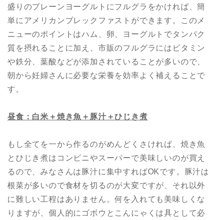
盛りのプレーンヨーグルトにフルグラをかければ、簡
単にアメリカンブレックファストができます。このメ
ニューのポイントはハム、卵、ヨーグルトでタンパク
質を摂れることに加え、市販のフルグラにはビタミン
や鉄分、葉酸などが添加されていることが多いので、
朝から妊婦さんに必要な栄養を効率よく補えることで
す。
昼食：白米＋焼き
魚
＋豚汁＋ひじき煮
もし全てを一から作るのがめんどくさければ、焼き魚
とひじき煮はコンビニやスーパーで美味しいのが買え
るので、みなさんは豚汁に集中すればOKです。豚汁は
根菜が多いので食材を切るのが大変ですが、それ以外
に難しい工程はありません。何を入れても美味しくな
りますが、個人的にゴボウとこんにゃくは具として必