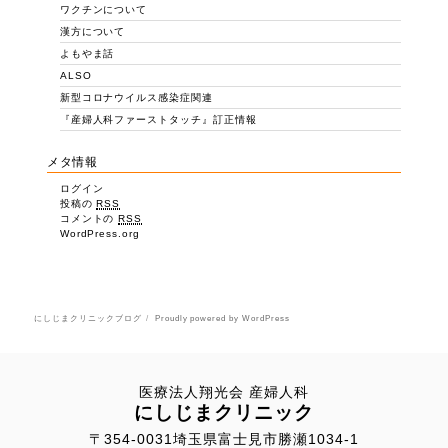
ワクチンについて
漢方について
よもやま話
ALSO
新型コロナウイルス感染症関連
『産婦人科ファーストタッチ』訂正情報
メタ情報
ログイン
投稿の
RSS
コメントの
RSS
WordPress.org
にしじまクリニックブログ
Proudly powered by WordPress
医療法人翔光会 産婦人科
にしじまクリニック
〒354-0031埼玉県富士見市勝瀬1034-1