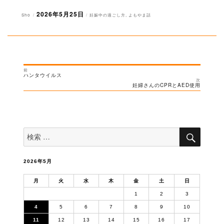
2026年5月25日
投
投
カ
Sho
妊娠中の過ごし方
,
よもやま話
稿
稿
テ
者
日:
ゴ
リ
ー
前
投
過
ハンタウイルス
去
次
稿
の
次
妊婦さんのCPRとAED使用
投
の
ナ
稿:
投
稿:
ビ
ゲ
ー
検
検
索
シ
索
対
ョ
象:
ン
2026年5月
月
火
水
木
金
土
日
1
2
3
4
5
6
7
8
9
10
11
12
13
14
15
16
17