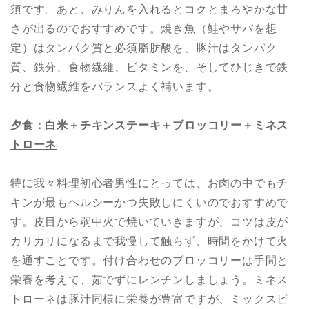
須です。あと、みりんを入れるとコクとまろやかな甘
さが出るのでおすすめです。焼き魚（鮭やサバを想
定）はタンパク質と必須脂肪酸を、豚汁はタンパク
質、鉄分、食物繊維、ビタミンを、そしてひじきで鉄
分と食物繊維をバランスよく補います。
夕食：白米＋チキンステーキ＋ブロッコリー＋ミネス
トローネ
特に我々料理初心者男性にとっては、お肉の中でもチ
キンが最もヘルシーかつ失敗しにくいのでおすすめで
す。皮目から弱中火で焼いていきますが、コツは皮が
カリカリになるまで我慢して触らず、時間をかけて火
を通すことです。付け合わせのブロッコリーは手間と
栄養を考えて、茹でずにレンチンしましょう。ミネス
トローネは豚汁同様に栄養が豊富ですが、ミックスビ