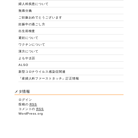
婦人科疾患について
無痛分娩
ご妊娠おめでとうございます
妊娠中の過ごし方
出生前検査
避妊について
ワクチンについて
漢方について
よもやま話
ALSO
新型コロナウイルス感染症関連
『産婦人科ファーストタッチ』訂正情報
メタ情報
ログイン
投稿の
RSS
コメントの
RSS
WordPress.org