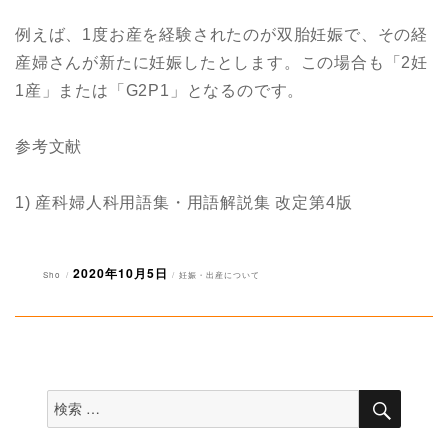
例えば、1度お産を経験されたのが双胎妊娠で、その経
産婦さんが新たに妊娠したとします。この場合も「2妊
1産」または「G2P1」となるのです。
参考文献
1) 産科婦人科用語集・用語解説集 改定第4版
2020年10月5日
投
投
カ
Sho
妊娠・出産について
稿
稿
テ
者
日:
ゴ
リ
ー
検
検
索
索
対
象: