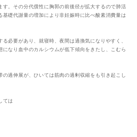
ます。その分代償性に胸郭の前後径が拡大するので肺活
る基礎代謝量の増加により非妊娠時に比べ酸素消費量は
する必要があり、就寝時、夜間は過換気になりやすく、
態になり血中のカルシウムが低下傾向をきたし、こむら
帯の過伸展が、ひいては筋肉の過剰収縮をも引き起こし
しては