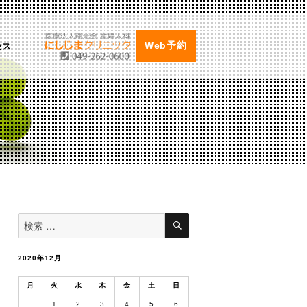
セス
Web予約
検
検
索
索
対
象:
2020年12月
月
火
水
木
金
土
日
1
2
3
4
5
6