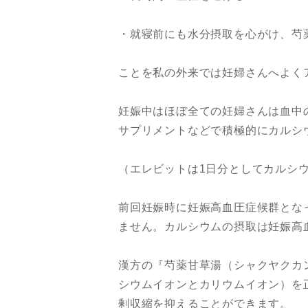
・就寝前にも水分摂取を心がけ、芍
ことを私の外来では妊婦さんへよく
妊娠中はほぼ全ての妊婦さんは血中
サプリメントなどで積極的にカルシ
（エレビットは1日分としてカルシウム
前回妊娠時に妊娠高血圧症候群となっ
ません。カルシウムの摂取は妊娠高
漢方の『芍薬甘草湯（シャクヤクカ
シウムイオンとカリウムイオン）を
剰収縮を抑えることができます。