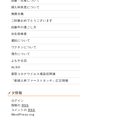
妊娠・出産について
婦人科疾患について
無痛分娩
ご妊娠おめでとうございます
妊娠中の過ごし方
出生前検査
避妊について
ワクチンについて
漢方について
よもやま話
ALSO
新型コロナウイルス感染症関連
『産婦人科ファーストタッチ』訂正情報
メタ情報
ログイン
投稿の
RSS
コメントの
RSS
WordPress.org