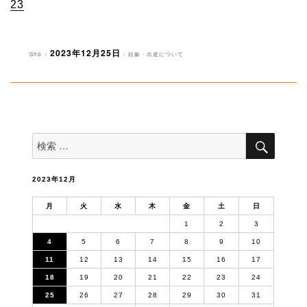
23
2023年12月25日
投
投
カ
Sho
妊娠・出産について
稿
稿
テ
者
日:
ゴ
リ
ー
検
検
索
索
対
象:
2023年12月
月
火
水
木
金
土
日
1
2
3
4
5
6
7
8
9
10
11
12
13
14
15
16
17
18
19
20
21
22
23
24
25
26
27
28
29
30
31