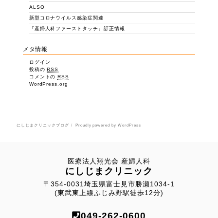
ALSO
新型コロナウイルス感染症関連
『産婦人科ファーストタッチ』訂正情報
メタ情報
ログイン
投稿の
RSS
コメントの
RSS
WordPress.org
にしじまクリニックブログ
Proudly powered by WordPress
医療法人翔光会 産婦人科
にしじまクリニック
〒354-0031埼玉県富士見市勝瀬1034-1
(東武東上線ふじみ野駅徒歩12分)
049-262-0600