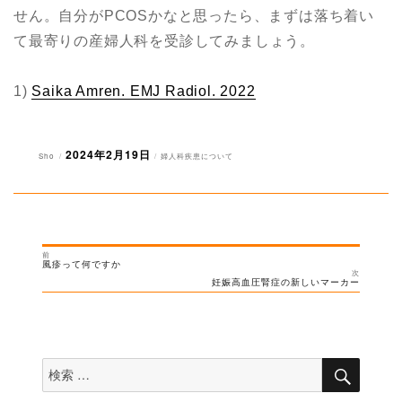
せん。自分がPCOSかなと思ったら、まずは落ち着い
て最寄りの産婦人科を受診してみましょう。
1)
Saika Amren. EMJ Radiol. 2022
2024年2月19日
投
投
カ
Sho
婦人科疾患について
稿
稿
テ
者
日:
ゴ
リ
ー
前
投
過
風疹って何ですか
去
次
稿
の
次
妊娠高血圧腎症の新しいマーカー
投
の
ナ
稿:
投
稿:
ビ
ゲ
ー
検
検
索
シ
索
対
ョ