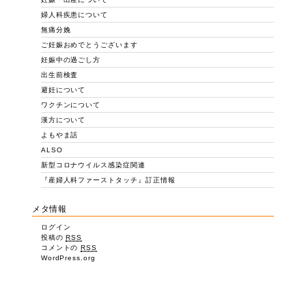
婦人科疾患について
無痛分娩
ご妊娠おめでとうございます
妊娠中の過ごし方
出生前検査
避妊について
ワクチンについて
漢方について
よもやま話
ALSO
新型コロナウイルス感染症関連
『産婦人科ファーストタッチ』訂正情報
メタ情報
ログイン
投稿の
RSS
コメントの
RSS
WordPress.org