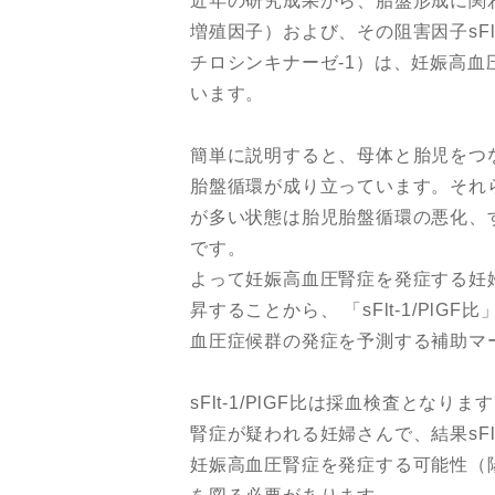
近年の研究成果から、胎盤形成に関わ
増殖因子）および、その阻害因子sFlt-1（
チロシンキナーゼ-1）は、妊娠高
います。
簡単に説明すると、母体と胎児をつ
胎盤循環が成り立っています。それら血
が多い状態は胎児胎盤循環の悪化、
です。
よって妊娠高血圧腎症を発症する妊婦は
昇することから、 「sFlt-1/Pl
血圧症候群の発症を予測する補助マ
sFlt-1/PlGF比は採血検査とな
腎症が疑われる妊婦さんで、結果sFlt
妊娠高血圧腎症を発症する可能性（陽