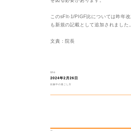
を図る必要があります。
このsFlt-1/PlGF比については
も新規の記載として追加されました
文責：院長
投
Sho
稿
2024年2月26日
投
者
稿
カ
妊娠中の過ごし方
日:
テ
ゴ
リ
ー