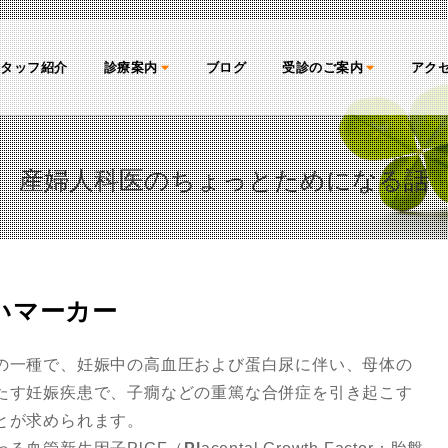
スタッフ紹介
診療案内
ブログ
受診のご案内
アク
産婦人科医のちょっとためになる話
いマーカー
の一種で、妊娠中の高血圧および蛋白尿に伴い、母体の
たす妊娠疾患で、子癇などの重篤な合併症を引き起こす
とが求められます。