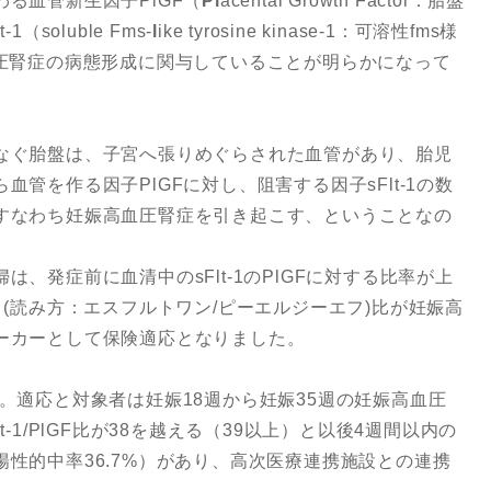
る血管新生因子PlGF（
Pl
acental Growth Factor：胎盤
soluble Fms-
l
ike tyrosine kinase-1：可溶性fms様
血圧腎症の病態形成に関与していることが明らかになって
なぐ胎盤は、子宮へ張りめぐらされた血管があり、胎児
管を作る因子PlGFに対し、阻害する因子sFlt-1の数
すなわち妊娠高血圧腎症を引き起こす、ということなの
、発症前に血清中のsFlt-1のPlGFに対する比率が上
GF比」(読み方：エスフルトワン/ピーエルジーエフ)比が妊娠高
ーカーとして保険適応となりました。
ります。適応と対象者は妊娠18週から妊娠35週の妊娠高血圧
-1/PlGF比が38を越える（39以上）と以後4週間以内の
性的中率36.7%）があり、高次医療連携施設との連携