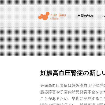
当院の強み
にしじまクリニックブログ
産婦人科医のちょっとためになる話
妊娠高血圧腎症の新し
妊娠高血圧腎症は妊娠高血圧症候群
臓器障害や子宮内胎児発育不全をき
ことがあるため、早期に発見するこ