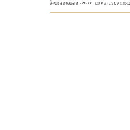
前
投
過
多嚢胞性卵巣症候群（PCOS）と診断されたときに読む
去
稿
の
次
投
の
稿:
投
ナ
稿:
ビ
ゲ
ー
シ
ョ
ン