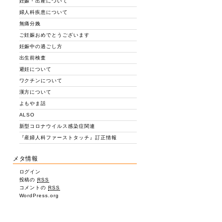
妊娠・出産について
婦人科疾患について
無痛分娩
ご妊娠おめでとうございます
妊娠中の過ごし方
出生前検査
避妊について
ワクチンについて
漢方について
よもやま話
ALSO
新型コロナウイルス感染症関連
『産婦人科ファーストタッチ』訂正情報
メタ情報
ログイン
投稿の
RSS
コメントの
RSS
WordPress.org