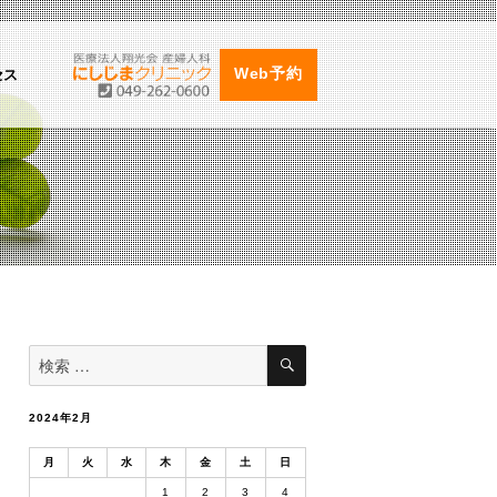
セス
Web予約
検
検
索
索
対
象:
2024年2月
月
火
水
木
金
土
日
1
2
3
4