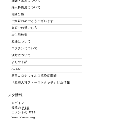
妊娠・出産について
婦人科疾患について
無痛分娩
ご妊娠おめでとうございます
妊娠中の過ごし方
出生前検査
避妊について
ワクチンについて
漢方について
よもやま話
ALSO
新型コロナウイルス感染症関連
『産婦人科ファーストタッチ』訂正情報
メタ情報
ログイン
投稿の
RSS
コメントの
RSS
WordPress.org