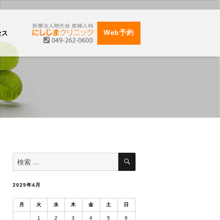
セス
Web予約
検
検
索
索
対
象:
2025年4月
月
火
水
木
金
土
日
1
2
3
4
5
6