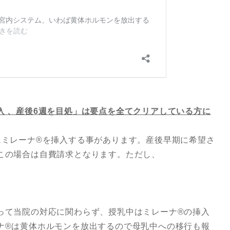
入
、産後
6
週
を目処
」
は要点を全てクリアしている方に
ミレーナ®︎を挿入する事があります。産後早期に希望さ
この場合は自費請求となります。ただし、
」
って当院の対応に関わらず、授乳中はミレーナ®︎の挿入
ナ®︎は黄体ホルモンを放出するので母乳中への移行も報