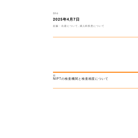
投
Sho
稿
2025年4月7日
投
者
稿
カ
妊娠・出産について
,
婦人科疾患について
日:
テ
ゴ
リ
ー
前
投
過
NIPTの検査機関と検査精度について
去
稿
の
次
投
の
稿:
投
ナ
稿:
ビ
ゲ
ー
シ
ョ
ン