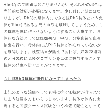
Rh(-)なので問題は起こりませんが、それ以外の場合は
専門的な対応が必要になります。少し難しい話にはな
りますが、Rh(-)の母体内にできる抗RhD抗体という免
疫がRh(+)である胎児の血液を破壊してしまうため、こ
の抗体を体に作らせないようにするのが大事です。具
体的な方法としては妊娠初期、中期、分娩直後で血液
検査を行い、母体内に抗RhD抗体が作られていないか
を確認します。検査結果が陰性であれば、妊娠28週前
後と分娩後に免疫グロブリンを母体に投与することで
抗体の発生を防ぐことができます。
もし抗
RhD
抗体が陽性になってしまったら
上記のような治療をしても稀に抗RhD抗体が作られて
しまう妊婦さんもいらっしゃいます。抗体が体内に出
現すると間接クームス試験という検査で陽性となって