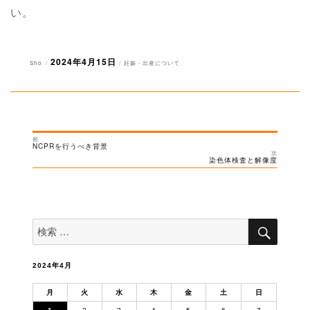
い。
2024年4月15日
投
投
カ
Sho
妊娠・出産について
稿
稿
テ
者
日:
ゴ
リ
ー
前
投
過
NCPRを行うべき背景
去
次
稿
の
次
染色体検査と解像度
投
の
ナ
稿:
投
稿:
ビ
ゲ
ー
検
検
索
シ
索
対
ョ
象:
ン
2024年4月
月
火
水
木
金
土
日