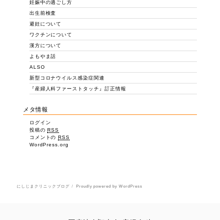
妊娠中の過ごし方
出生前検査
避妊について
ワクチンについて
漢方について
よもやま話
ALSO
新型コロナウイルス感染症関連
『産婦人科ファーストタッチ』訂正情報
メタ情報
ログイン
投稿の
RSS
コメントの
RSS
WordPress.org
にしじまクリニックブログ
Proudly powered by WordPress