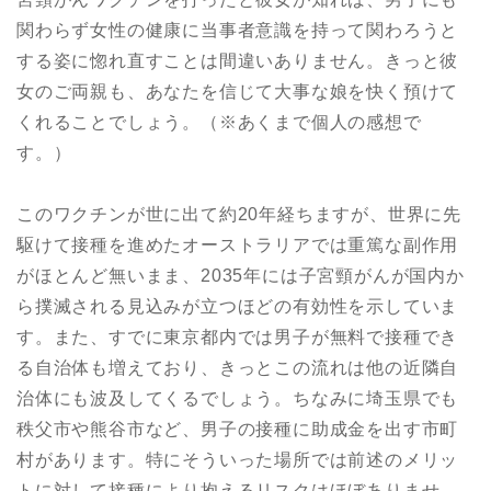
関わらず女性の健康に当事者意識を持って関わろうと
する姿に惚れ直すことは間違いありません。きっと彼
女のご両親も、あなたを信じて大事な娘を快く預けて
くれることでしょう。（※あくまで個人の感想で
す。）
このワクチンが世に出て約20年経ちますが、世界に先
駆けて接種を進めたオーストラリアでは重篤な副作用
がほとんど無いまま、2035年には子宮頸がんが国内か
ら撲滅される見込みが立つほどの有効性を示していま
す。また、すでに東京都内では男子が無料で接種でき
る自治体も増えており、きっとこの流れは他の近隣自
治体にも波及してくるでしょう。ちなみに埼玉県でも
秩父市や熊谷市など、男子の接種に助成金を出す市町
村があります。特にそういった場所では前述のメリッ
トに対して接種により抱えるリスクはほぼありませ