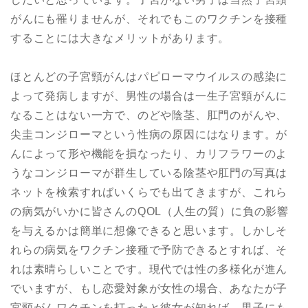
がんにも罹りませんが、それでもこのワクチンを接種
することには大きなメリットがあります。
ほとんどの子宮頸がんはパピローマウイルスの感染に
よって発病しますが、男性の場合は一生子宮頸がんに
なることはない一方で、のどや陰茎、肛門のがんや、
尖圭コンジローマという性病の原因にはなります。が
んによって形や機能を損なったり、カリフラワーのよ
うなコンジローマが群生している陰茎や肛門の写真は
ネットを検索すればいくらでも出てきますが、これら
の病気がいかに皆さんのQOL（人生の質）に負の影響
を与えるかは簡単に想像できると思います。しかしそ
れらの病気をワクチン接種で予防できるとすれば、そ
れは素晴らしいことです。現代では性の多様化が進ん
でいますが、もし恋愛対象が女性の場合、あなたが子
宮頸がんワクチンを打ったと彼女が知れば、男子にも