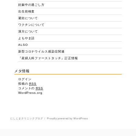
妊娠中の過ごし方
出生前検査
避妊について
ワクチンについて
漢方について
よもやま話
ALSO
新型コロナウイルス感染症関連
『産婦人科ファーストタッチ』訂正情報
メタ情報
ログイン
投稿の
RSS
コメントの
RSS
WordPress.org
にしじまクリニックブログ
Proudly powered by WordPress