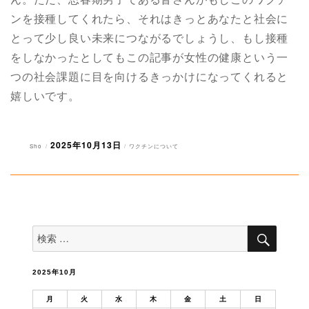
ンを接種してくれたら、それはきっとあなたと社会に
とって少し良い未来につながるでしょうし、もし接種
をしなかったとしてもこの記事が女性の健康という一
つの社会課題に目を向けるきっかけになってくれると
嬉しいです。
2025年10月13日
投
投
カ
Sho
ワクチンについて
稿
稿
テ
者
日:
ゴ
リ
ー
検
検
索
索
対
象:
2025年10月
月
火
水
木
金
土
日