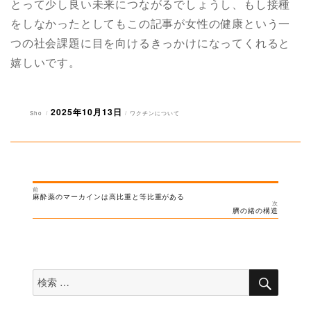
とって少し良い未来につながるでしょうし、もし接種
をしなかったとしてもこの記事が女性の健康という一
つの社会課題に目を向けるきっかけになってくれると
嬉しいです。
2025年10月13日
投
投
カ
Sho
ワクチンについて
稿
稿
テ
者
日:
ゴ
リ
ー
前
投
過
麻酔薬のマーカインは高比重と等比重がある
去
次
稿
の
次
臍の緒の構造
投
の
ナ
稿:
投
稿:
ビ
ゲ
ー
検
検
索
シ
索
対
ョ
象: