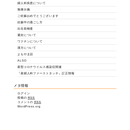
婦人科疾患について
無痛分娩
ご妊娠おめでとうございます
妊娠中の過ごし方
出生前検査
避妊について
ワクチンについて
漢方について
よもやま話
ALSO
新型コロナウイルス感染症関連
『産婦人科ファーストタッチ』訂正情報
メタ情報
ログイン
投稿の
RSS
コメントの
RSS
WordPress.org