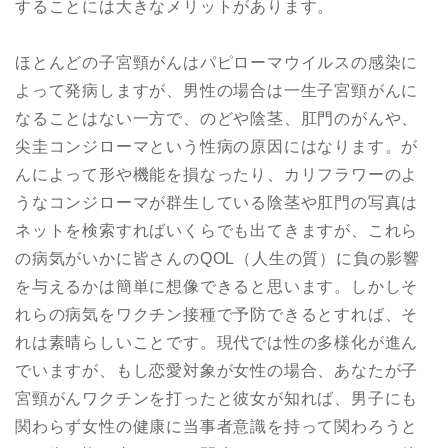
することには大きなメリットがあります。
ほとんどの子宮頸がんはパピローマウイルスの感染に
よって発病しますが、男性の場合は一生子宮頸がんに
なることはない一方で、のどや陰茎、肛門のがんや、
尖圭コンジローマという性病の原因にはなります。が
んによって形や機能を損なったり、カリフラワーのよ
うなコンジローマが群生している陰茎や肛門の写真は
ネットを検索すればいくらでも出てきますが、これら
の病気がいかに皆さんのQOL（人生の質）に負の影響
を与えるかは簡単に想像できると思います。しかしそ
れらの病気をワクチン接種で予防できるとすれば、そ
れは素晴らしいことです。現代では性の多様化が進ん
でいますが、もし恋愛対象が女性の場合、あなたが子
宮頸がんワクチンを打ったと彼女が知れば、男子にも
関わらず女性の健康に当事者意識を持って関わろうと