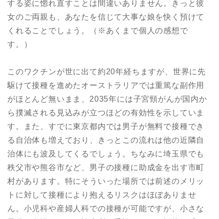
する姿に惚れ直すことは間違いありません。きっと彼
女のご両親も、あなたを信じて大事な娘を快く預けて
くれることでしょう。（※あくまで個人の感想で
す。）
このワクチンが世に出て約20年経ちますが、世界に先
駆けて接種を進めたオーストラリアでは重篤な副作用
がほとんど無いまま、2035年には子宮頸がんが国内か
ら撲滅される見込みが立つほどの有効性を示していま
す。また、すでに東京都内では男子が無料で接種でき
る自治体も増えており、きっとこの流れは他の近隣自
治体にも波及してくるでしょう。ちなみに埼玉県でも
秩父市や熊谷市など、男子の接種に助成金を出す市町
村があります。特にそういった場所では前述のメリッ
トに対して接種により抱えるリスクはほぼありませ
ん。小児科や産婦人科での接種が可能ですが、小さな