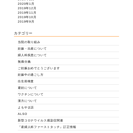
2020年1月
2019年12月
2019年11月
2019年10月
2019年9月
カテゴリー
当院の取り組み
妊娠・出産について
婦人科疾患について
無痛分娩
ご妊娠おめでとうございます
妊娠中の過ごし方
出生前検査
避妊について
ワクチンについて
漢方について
よもやま話
ALSO
新型コロナウイルス感染症関連
『産婦人科ファーストタッチ』訂正情報