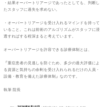
・結果オーバートリアージであったとしても、判断し
たスタッフに過失を求めない。
・オーバートリアージを受け入れるマインドを持って
いること。これは前術のアルゴリズムがスタッフに浸
透すればする程深まると考えています。
オーバートリアージを許容できる診療体制とは、
「
重症患者の見逃しを防ぐため、多少の過大評価によ
る資源と気持ちの余剰を受け入れられるだけの人員・
設備・教育を備えた診療体制
」
なのです。
執筆 院長
2026年6月15日
投
投
カ
Sho
当院の取り組み
,
妊娠・出産について
,
ALSO